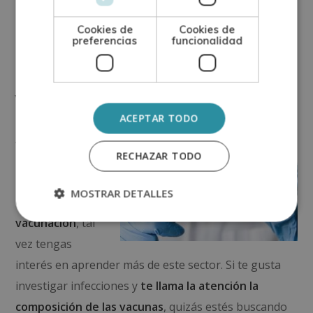
partes concretas del germen.
Cookies de
Cookies de
preferencias
funcionalidad
Formación en
vacunación
ACEPTAR TODO
Ahora que
ya
RECHAZAR TODO
conocemos las
generalidades
MOSTRAR DETALLES
de la
vacunación
, tal
vez tengas
interés en aprender más de este sector. Si te gusta
investigar infecciones y
te llama la atención la
composición de las vacunas
, quizás estés buscando