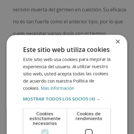
versión muerta del germen en cuestión. Su eficacia
no es tan fuerte como el anterior tipo, por lo que
suele necesitar varias dosis con el tiempo.
×
Vacunas con toxoides:
se emplea una toxina que
Este sitio web utiliza cookies
se genera a partir del germen. Estas vacunas
Este sitio web usa cookies para mejorar la
experiencia del usuario. Al utilizar nuestro
producen inmunidad a las partes del germen que
sitio web, usted acepta todas las cookies
de acuerdo con nuestra Política de
causan una enfermedad y no al germen en sí.
cookies.
Más información
Vacunas recombinantes, polisacáridas,
MOSTRAR TODOS LOS SOCIOS
(4) →
subunidades y combinadas:
utilizan partes
Cookies
Cookies de
específicas del germen, como su proteína. Su
estrictamente
rendimiento
necesarias
respuesta inmunitaria es muy fuerte y se dirige a