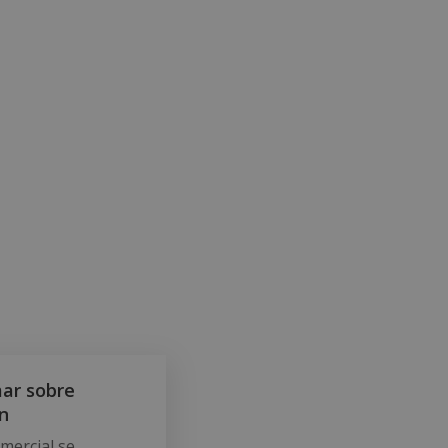
mar sobre
n
omercial se