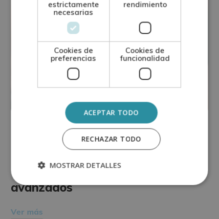
estrictamente
rendimiento
necesarias
Cookies de
Cookies de
preferencias
funcionalidad
ACEPTAR TODO
DERMATOLOGÍA Y ESTÉTICA
ESTÉTICA
RECHAZAR TODO
Estudiar estética capilar: cómo
MOSTRAR DETALLES
diferenciar tu salón con servicios
avanzados
Ver más