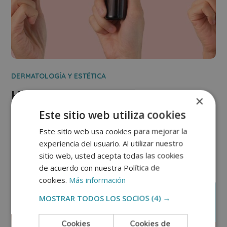
DERMATOLOGÍA Y ESTÉTICA
Historia de la cosmética: cómo ha
×
Este sitio web utiliza cookies
evolucionado el arte de embellecer
Este sitio web usa cookies para mejorar la
Ver más
experiencia del usuario. Al utilizar nuestro
sitio web, usted acepta todas las cookies
de acuerdo con nuestra Política de
cookies.
Más información
agosto
01
MOSTRAR TODOS LOS SOCIOS
(4) →
Cookies
Cookies de