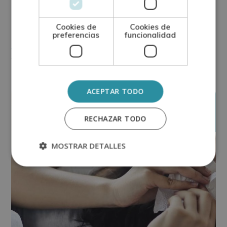
¿Qué se necesita para estudiar
enfermería?
Cookies de
Cookies de
preferencias
funcionalidad
Ver más
ACEPTAR TODO
julio
14
RECHAZAR TODO
MOSTRAR DETALLES