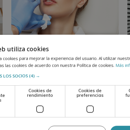
eb utiliza cookies
DERMATOLOGÍA Y ESTÉTICA
MEDICINA
M
¿Qué es la armonización facial y
 cookies para mejorar la experiencia del usuario. Al utilizar nuest
s las cookies de acuerdo con nuestra Política de cookies.
Más in
por qué es tan popular?
 LOS SOCIOS
(4) →
Ver más +
V
Cookies de
Cookies de
nte
rendimiento
preferencias
fu
s
febrero
27