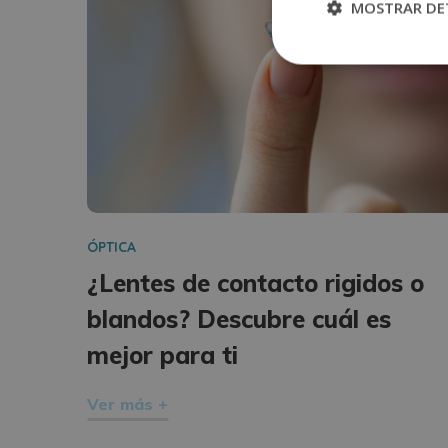
MOSTRAR DE
ÓPTICA
¿Lentes de contacto rigidos o
blandos? Descubre cuál es
mejor para ti
Ver más +