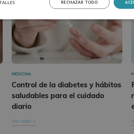
TALLES
RECHAZAR TODO
ACE
MEDICINA
M
Control de la diabetes y hábitos
saludables para el cuidado
diario
Ver más +
V