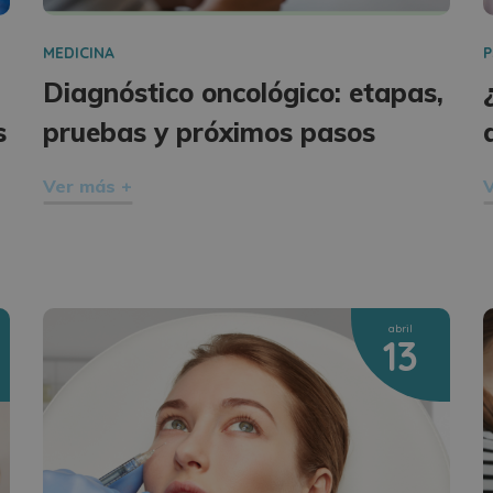
MEDICINA
P
Diagnóstico oncológico: etapas,
s
pruebas y próximos pasos
Ver más +
V
abril
13