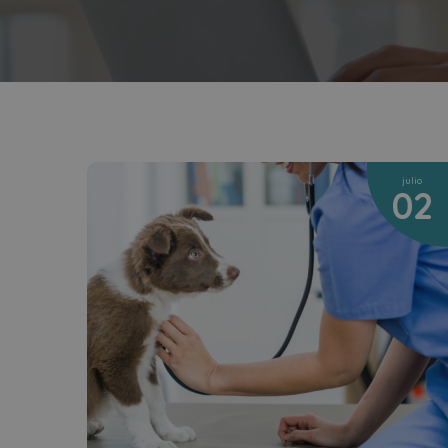
julio
02