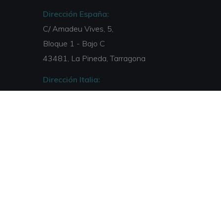
Dirección España:
C/ Amadeu Vives, 5,
Bloque 1 - Bajo C
43481, La Pineda, Tarragona
Dirección Italia:
Via Isonzo, 67
40033, Casalecchio di Reno, Bologna
Email:
info@escuelaclinica.lat
Teléfono:
00 34 877 050 168