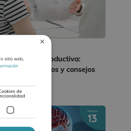
×
EDICINA
Evaluación reproductiva:
ro sitio web,
formación
pruebas, procesos y consejos
er más +
Cookies de
ncionalidad
febrero
13