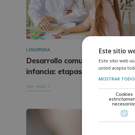
Este sitio w
LOGOPEDIA
Desarrollo comunicativo en la
Este sitio web usa
usted acepta toda
infancia: etapas y habilidades
MOSTRAR TODOS
Ver más +
Cookies
estrictame
necesaria
marzo
11