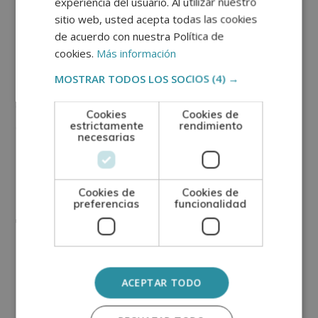
experiencia del usuario. Al utilizar nuestro
florales en un recipiente de 30ml y se acabará de
sitio web, usted acepta todas las cookies
llenar con agua mineral
.
de acuerdo con nuestra Política de
cookies.
Más información
Una vez creada la mezcla, se deberá comunicar al
MOSTRAR TODOS LOS SOCIOS
(4) →
paciente cómo debe tomarlas. También se brindarán
otros consejos para instaurar hábitos saludables y
Cookies
Cookies de
estrictamente
rendimiento
desarrollar su
crecimiento personal
, dos factores que
necesarias
mejorarán considerablemente los resultados.
¿Cómo se deben
Cookies de
Cookies de
preferencias
funcionalidad
tomar las Flores de
Bach?
ACEPTAR TODO
Existen distintas formas para tomarlas, se podrá
escoger la que mejor se adapte al gusto de cada