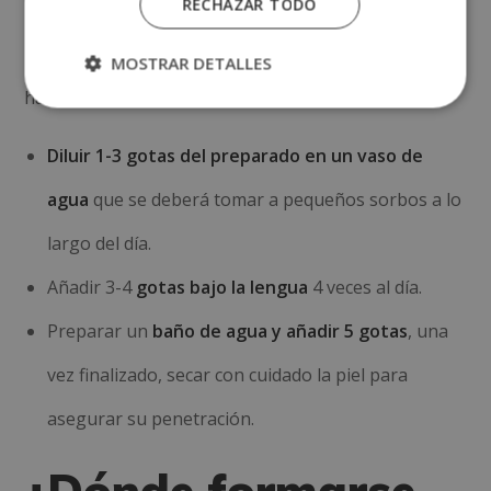
RECHAZAR TODO
persona, pues su efecto no debería variar según el
MOSTRAR DETALLES
método utilizado. Las maneras de consumo más
habituales son:
Diluir 1-3 gotas del preparado en un vaso de
agua
que se deberá tomar a pequeños sorbos a lo
largo del día.
Añadir 3-4
gotas bajo la lengua
4 veces al día.
Preparar un
baño de agua y añadir 5 gotas
, una
vez finalizado, secar con cuidado la piel para
asegurar su penetración.
¿Dónde formarse