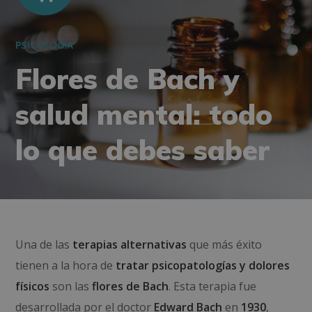
PSICOLOGÍA
Flores de Bach y
salud mental: todo
lo que debes saber
Una de las
terapias alternativas
que más éxito
tienen a la hora de
tratar psicopatologías y dolores
físicos
son las
flores de Bach
. Esta terapia fue
desarrollada por el doctor
Edward Bach
en
1930
,