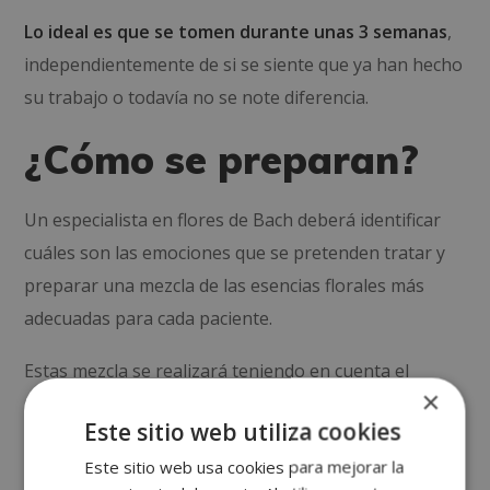
Lo ideal es que se tomen durante unas 3 semanas
,
independientemente de si se siente que ya han hecho
su trabajo o todavía no se note diferencia.
¿Cómo se preparan?
Un especialista en flores de Bach deberá identificar
cuáles son las emociones que se pretenden tratar y
preparar una mezcla de las esencias florales más
adecuadas para cada paciente.
Estas mezcla se realizará teniendo en cuenta el
×
resultado que se busca conseguir y escogiendo un
Este sitio web utiliza cookies
máximo de 7 esencias. Para elaborar el preparado, se
Este sitio web usa cookies para mejorar la
añadirán
2 gotas de cada una de las esencias