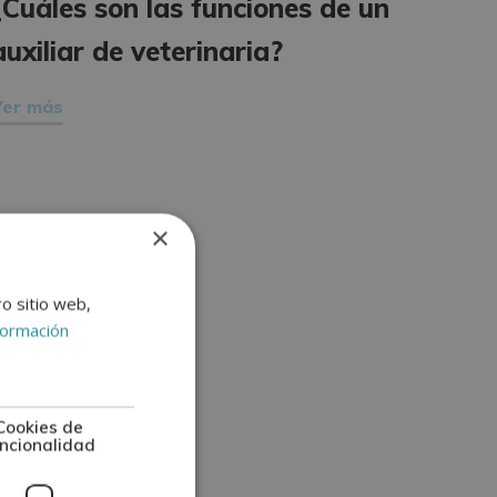
¿Cuáles son las funciones de un
auxiliar de veterinaria?
Ver más
×
ro sitio web,
formación
Cookies de
ncionalidad