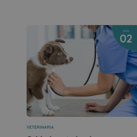
julio
02
VETERINARIA