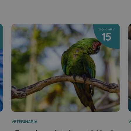
septiembre
15
VETERINARIA
V