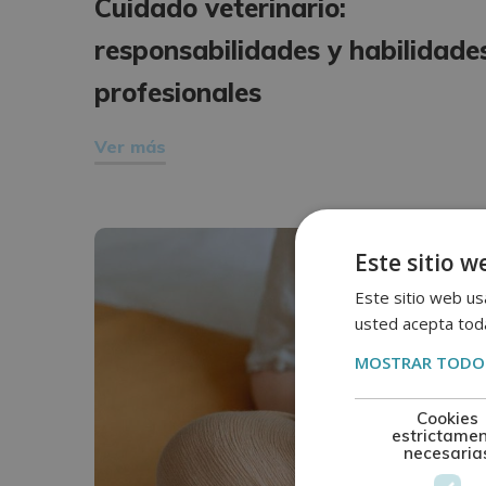
Cuidado veterinario:
responsabilidades y habilidade
profesionales
Ver más
diciembre
Este sitio w
30
Este sitio web usa
usted acepta toda
MOSTRAR TODOS
Cookies
estrictame
necesaria