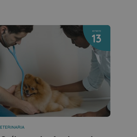
enero
13
ETERINARIA