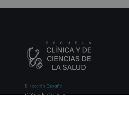
Dirección España:
C/ Amadeu Vives, 5,
Bloque 1 - Bajo C
43481, La Pineda, Tarragona
Dirección Italia: