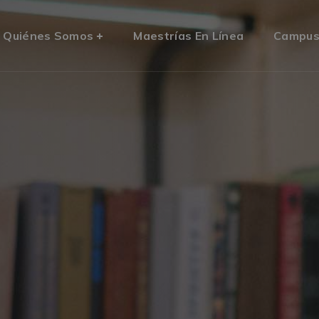
Quiénes Somos
Maestrías En Línea
Campu