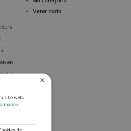
Sin categoría
Veterinaria
uctura
r
.
or
ión en
rmedad
×
ro sitio web,
formación
Cookies de