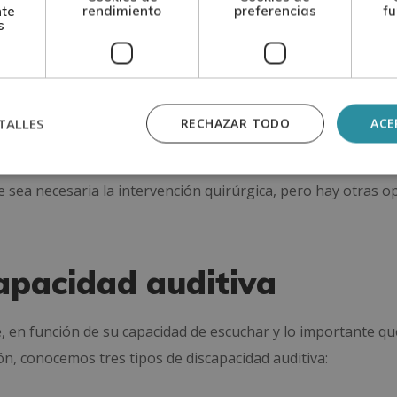
cuencia de alguna lesión que
está obstaculizando la perce
nte
rendimiento
preferencias
fu
s
 la ubicación de esta lesión conocemos varios tipos de sord
 en una zona profunda y delicada, por lo que es más complic
en el nervio auditivo, la corteza auditiva o en el oído interno
TALLES
RECHAZAR TODO
ACE
favorable, ya que la lesión puede estar en el oído medio o e
ue sea necesaria la intervención quirúrgica, pero hay otras o
apacidad auditiva
 en función de su capacidad de escuchar y lo importante que
ón, conocemos tres tipos de discapacidad auditiva: