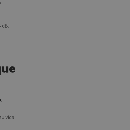
o
5 dB,
que
o
.
su vida