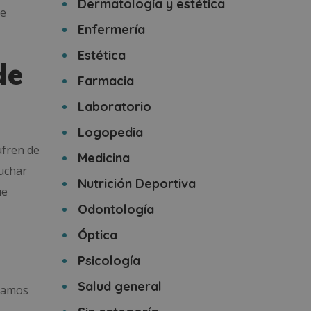
Dermatología y estética
ue
Enfermería
Estética
de
Farmacia
Laboratorio
Logopedia
ufren de
Medicina
uchar
Nutrición Deportiva
ue
Odontología
Óptica
Psicología
Salud general
tramos