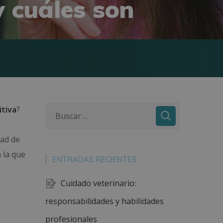
y cuáles son
itiva
?
dad de
 la que
ENTRADAS RECIENTES
Cuidado veterinario:
responsabilidades y habilidades
profesionales