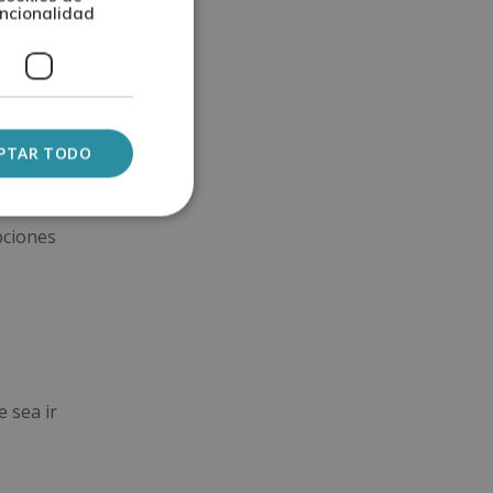
pción
ncionalidad
era:
ada de
.
PTAR TODO
l
pciones
 sea ir