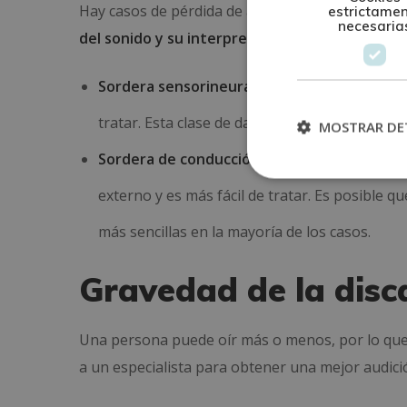
Hay casos de pérdida de audición que son conse
estrictame
necesaria
del sonido y su interpretación
. Dependiendo de
Sordera sensorineural:
la lesión se presenta
tratar. Esta clase de daño suele estar ubicado 
MOSTRAR DE
Sordera de conducción:
el pronóstico es más 
externo y es más fácil de tratar. Es posible q
más sencillas en la mayoría de los casos.
Gravedad de la disc
Una persona puede oír más o menos, por lo que,
a un especialista para obtener una mejor audici