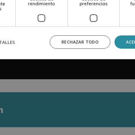
nte
rendimiento
preferencias
fu
s
TALLES
RECHAZAR TODO
ACE
n