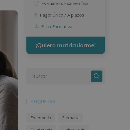
Evaluación:
Examen final
Pago:
Único / A plazos
Ficha Formativa
¡Quiero matricularme!
ETIQUETAS
Enfermería
Farmacia
Fisioterapia
Laboratorio