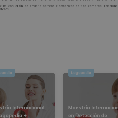
cilita con el fin de enviarle correos electrónicos de tipo comercial relacion
nterés.
temente, dirigiéndose a la dirección direccion@grupotarraco.com.
opedia
Logopedia
tría Internacional
Maestría Internacio
ogopedia +
en Detección de