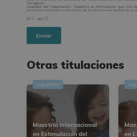
Tarragona.
Finalidad del Tratamiento: Tratamos la información que nos fa
productos ofrecidos y otros tipo de productos que fueran de su i
Legitimación del tratamiento: Consentimiento del interesado.
Derechos: Puede ejercitar sus derechos identificándose suficien
SÍ
NO
Para más información consulte nuestra Política de Privacidad.
Desea recibir información comercial (vía telefónica y/o email):
Alternative:
Otras titulaciones
Logopedia
Log
Maestría Internacional
Maes
en Estimulación del
en L