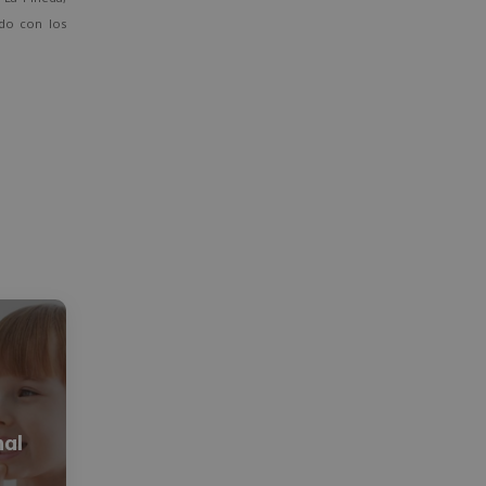
ado con los
nal