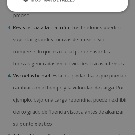
articulaciones y proporcionar un movimiento
preciso.
Resistencia a la tracción
. Los tendones pueden
soportar grandes fuerzas de tensión sin
romperse, lo que es crucial para resistir las
fuerzas generadas en actividades físicas intensas.
Viscoelasticidad
. Esta propiedad hace que puedan
cambiar con el tiempo y la velocidad de carga. Por
ejemplo, bajo una carga repentina, pueden exhibir
cierto grado de fluencia viscosa antes de alcanzar
su punto elástico.