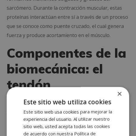
sarcómero. Durante la contracción muscular, estas
proteínas interactúan entre sí a través de un proceso
que se conoce como puente cruzado, el cual genera
fuerza y produce acortamiento en el músculo.
Componentes de la
biomecánica: el
tendón
×
Este sitio web utiliza cookies
Igual que ocurre con los músculos, los tendones
juegan un papel decisivo en la ejecución de
Este sitio web usa cookies para mejorar la
experiencia del usuario. Al utilizar nuestro
movimientos. Conectan los músculos con los huesos
sitio web, usted acepta todas las cookies
y transmiten la fuerza generada por la contracción
de acuerdo con nuestra Política de