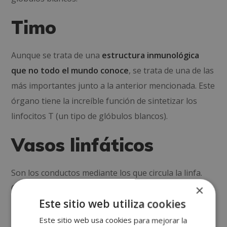
Timo
Aunque se trata de una
estructura inmunológica
que no todo el mundo conoce
, se trata de una de las
más importantes junto a la anterior mencionada. Este
órgano tiene la increíble función de sintetizar los
linfocitos T (un tipo de glóbulos blancos).
Vasos linfáticos
Son los conductos mediante los que circula la linfa.
×
Consiste en una red de tubos finos que se
Este sitio web utiliza cookies
encuentran por todo el cuerpo, consiguiendo el
transporte del tejido linfático.
Este sitio web usa cookies para mejorar la