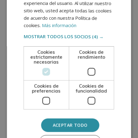
experiencia del usuario. Al utilizar nuestro
Bazo
sitio web, usted acepta todas las cookies
de acuerdo con nuestra Política de
cookies.
Más información
Este pequeño órgano está localizado por debajo del
MOSTRAR TODOS LOS SOCIOS
(4) →
estómago y se conforma por pulpa blanca (ya que
contiene linfa) y pulpa roja (también contiene
Cookies
Cookies de
sangre). Es una estructura esencial para comenzar
estrictamente
rendimiento
necesarias
con la respuesta inmune, ya que es una fábrica de
creación de anticuerpos.
Cookies de
Cookies de
¿Cuáles son las
preferencias
funcionalidad
enfermedades
autoinmunes?
ACEPTAR TODO