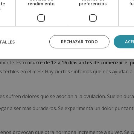
componerse y se genera un nuevo ciclo menstrual.
nte
rendimiento
preferencias
fu
s
 los días más fértiles 
TALLES
RECHAZAR TODO
ACE
ormonales que consiguen que un ovario libere un óvulo, lo 
lmente. Esto
ocurre de 12 a 16 días antes de comenzar el p
s fértiles en el mes? Hay ciertos síntomas que nos ayudan a
s sufren dolores que se asocian a la ovulación. Suelen dura
gar a ser más duraderos. Se experimenta un dolor punzant
ógenos provocan que otra hormona incremente a su vez. Se 