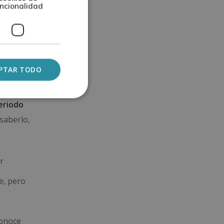
ncionalidad
del
PTAR TODO
cual se
eriodo
 saberlo,
r
e, pero
conoce