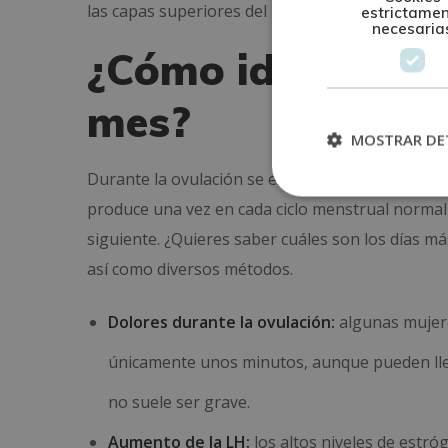
las capas superiores del útero comienzan a des
estrictame
necesaria
¿Cómo identificar
mes?
MOSTRAR DE
Durante la ovulación se experimentan cambios h
produce una vez en cada ciclo menstrual norma
siguiente. ¿Quieres saber cuáles son los días má
así como diversos métodos.
Dolores durante la ovulación:
algunas mujere
únicamente unos minutos, aunque pueden lle
no suele ser grave.
Aumento de la LH:
los altos niveles de estr