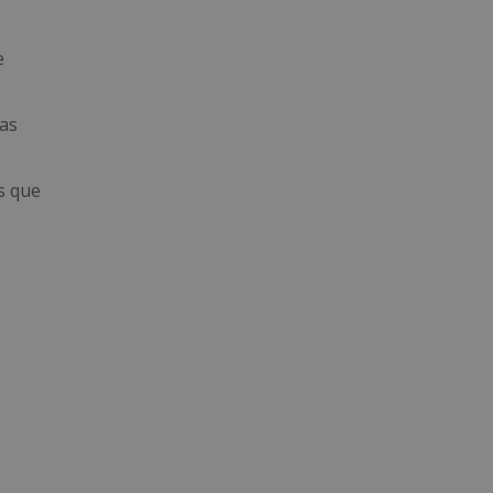
e
las
s que