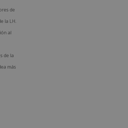
ores de
e la LH.
ión al
s de la
idea más