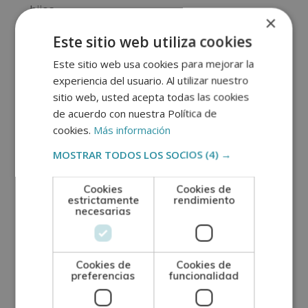
hijos.
×
Permiten tener hijos a pesar de contar con
Este sitio web utiliza cookies
Este sitio web usa cookies para mejorar la
problemas de fertilidad.
experiencia del usuario. Al utilizar nuestro
En algunos casos
se puede evitar alguna
sitio web, usted acepta todas las cookies
de acuerdo con nuestra Política de
enfermedad de carácter hereditario
.
cookies.
Más información
La diversidad de tratamientos permite adaptarse a
MOSTRAR TODOS LOS SOCIOS
(4) →
las necesidades de cada pareja.
Cookies
Cookies de
estrictamente
rendimiento
Estos tratamientos cuentan con una tasa elevada
necesarias
de éxito, y más en los últimos años, gracias a la
tecnología puntera que se utiliza para ello.
Cookies de
Cookies de
preferencias
funcionalidad
Permite a personas homosexuales tener hijos.