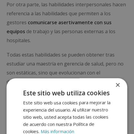
Por otra parte, las habilidades interpersonales hacen
referencia a las habilidades que permiten a los
gestores
comunicarse asertivamente con sus
equipos
de trabajo y las personas externas a los
hospitales.
Todas estas habilidades se pueden obtener tras
estudiar una maestría en gerencia de salud, pero no
son estáticas, sino que evolucionan con el
desempeño diario.
×
Este sitio web utiliza cookies
Razones para
Este sitio web usa cookies para mejorar la
experiencia del usuario. Al utilizar nuestro
estudiar una
sitio web, usted acepta todas las cookies
de acuerdo con nuestra Política de
maestría en
cookies.
Más información