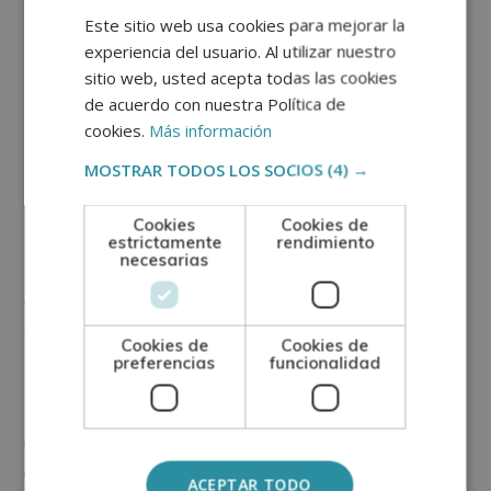
individuo a conectar sus emociones y estados
Este sitio web usa cookies para mejorar la
experiencia del usuario. Al utilizar nuestro
internos.
sitio web, usted acepta todas las cookies
de acuerdo con nuestra Política de
Diálogo con la parte
cookies.
Más información
herida
MOSTRAR TODOS LOS SOCIOS
(4) →
Cookies
Cookies de
En este ejercicio, el paciente debe identificar una
estrictamente
rendimiento
necesarias
parte de sí mismo que se sienta herida o en conflicto.
A través de un
diálogo interno
, pueden expresar sus
sentimientos hacia esa parte y explorar qué necesita
Cookies de
Cookies de
para sanar y sentirse más en paz.
preferencias
funcionalidad
Juego de roles con el
futuro
ACEPTAR TODO