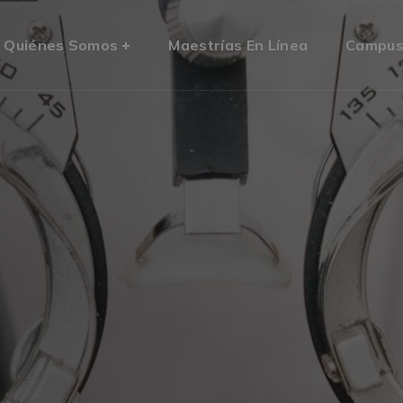
Quiénes Somos
Maestrías En Línea
Campu