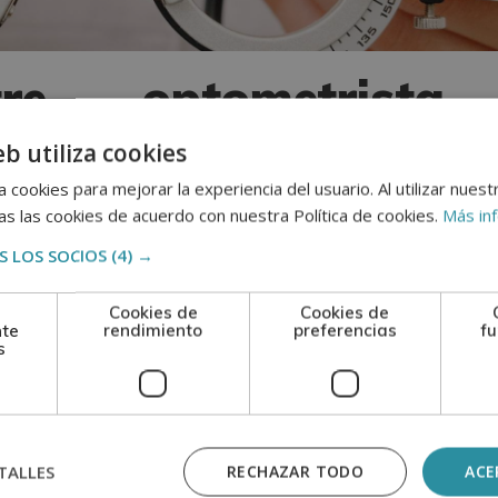
ntre optometrist
eb utiliza cookies
 cookies para mejorar la experiencia del usuario. Al utilizar nuest
s las cookies de acuerdo con nuestra Política de cookies.
Más in
l óptico como el oculista, veamos las diferencias ent
o y laboral
:
 LOS SOCIOS
(4) →
Cookies de
Cookies de
nte
rendimiento
preferencias
fu
s
, sino un profesional que se ha graduado en óptica y optom
logo es un médico especializado
, lo que implica estudiar m
ialización en oftalmología. Asimismo, este profesion
TALLES
RECHAZAR TODO
ACE
 visión través de una subespecialidad.