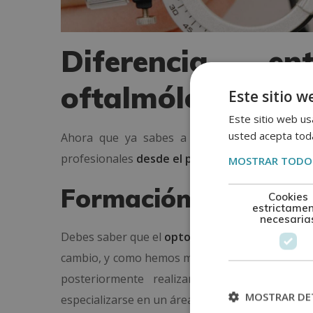
Diferencia e
oftalmólogo
Este sitio w
Este sitio web usa
usted acepta toda
Ahora que ya sabes a qué se dedica tanto e
profesionales
desde el punto de vista formativ
MOSTRAR TODOS
Formación
Cookies
estrictame
necesaria
Debes saber que el
optometrista no es médico
cambio, y como hemos mencionado, un
oftalmó
posteriormente realizar un máster o espec
MOSTRAR DE
especializarse en un área específica del ojo o la