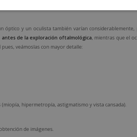
 un óptico y un oculista también varían considerablemente
o antes de la exploración oftalmológica
, mientras que el oc
í pues, veámoslas con mayor detalle:
s
(miopía, hipermetropía, astigmatismo y vista cansada).
 obtención de imágenes.