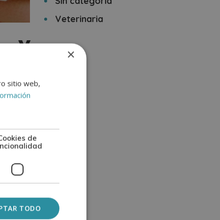
Sin categoría
Veterinaria
a y
×
ro sitio web,
formación
re ambos
Cookies de
ncionalidad
etría. En
edicina y
al puede
PTAR TODO