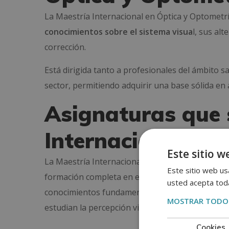
La Maestría Internacional en Óptica y Optomet
conocimientos sobre el sistema visua
l, sus al
corrección.
Está dirigida tanto a profesionales del ámbito 
sector, permitiendo adquirir una base sólida en 
Asignaturas que 
Internacional en
Este sitio w
La Maestría Internacional en Óptica y Optomet
Este sitio web usa
formación completa en el cuidado y evaluación de
usted acepta toda
conocimientos fundamentales en óptica y optom
MOSTRAR TODOS
estudian la percepción visual y los principales de
Cookies