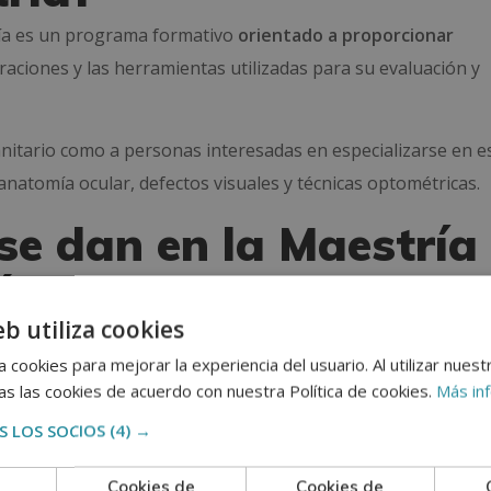
ría es un programa formativo
orientado a proporcionar
teraciones y las herramientas utilizadas para su evaluación y
sanitario como a personas interesadas en especializarse en e
anatomía ocular, defectos visuales y técnicas optométricas.
se dan en la Maestría
 Óptica y Optometría
eb utiliza cookies
ría ofrece un programa académico diseñado para brindar un
 cookies para mejorar la experiencia del usuario. Al utilizar nuest
 la visión. A través de sus asignaturas, los estudiantes adq
s las cookies de acuerdo con nuestra Política de cookies.
Más in
etría, comprenden la anatomía y funcionamiento del ojo h
 LOS SOCIOS
(4) →
fectos de la visión.
Cookies de
Cookies de