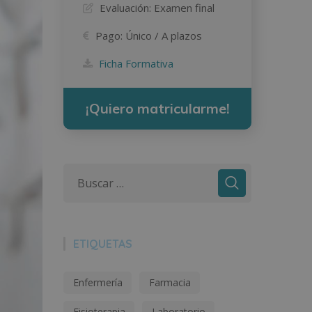
Evaluación:
Examen final
Pago:
Único / A plazos
Ficha Formativa
¡Quiero matricularme!
ETIQUETAS
Enfermería
Farmacia
Fisioterapia
Laboratorio