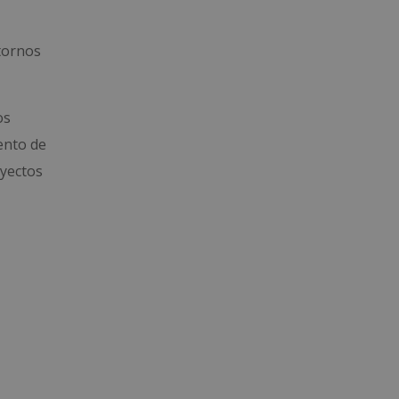
ntornos
os
ento de
oyectos