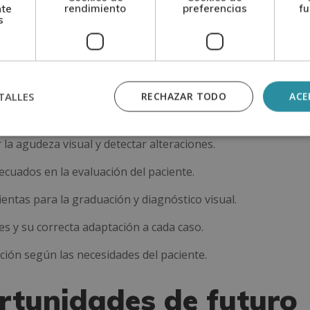
fundamentales de la disciplina y su aplicación en el ámbito
nte
rendimiento
preferencias
fu
s
ructuras oculares y su funcionamiento en el proceso visual.
el cerebro interpreta los estímulos visuales.
TALLES
RECHAZAR TODO
ACE
 patologías como miopía, hipermetropía o astigmatismo.
la agudeza visual y detectar alteraciones.
cuados en la evaluación del paciente.
ntas para la graduación y diagnóstico visual.
es y su correcta adaptación a cada caso.
ción según las necesidades del paciente.
rtunidades de futuro