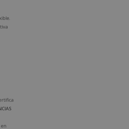
ible.
tiva
rtifica
NCIAS
 en