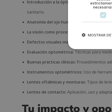
Introducción a la óptica y optometría:
Bases 
estrictame
necesaria
sanitario.
Anatomía del ojo humano:
Estudio de las est
La visión como proceso:
Comprensión de cómo 
MOSTRAR DE
Defectos visuales más comunes:
Análisis de
Evaluación optométrica:
Técnicas para medir 
Buenas prácticas clínicas:
Procedimientos ade
Instrumentos optométricos:
Uso de herramie
Lentes oftálmicas y monturas:
Tipos de lent
Lentes de contacto:
Aplicación, uso y adapta
Tu impacto y opo