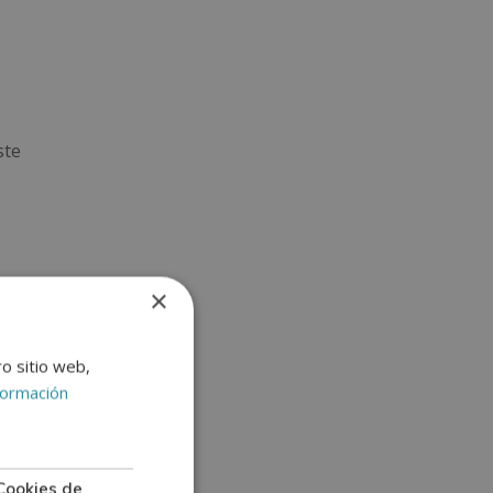
ste
×
a
ro sitio web,
uieren
formación
umano,
Cookies de