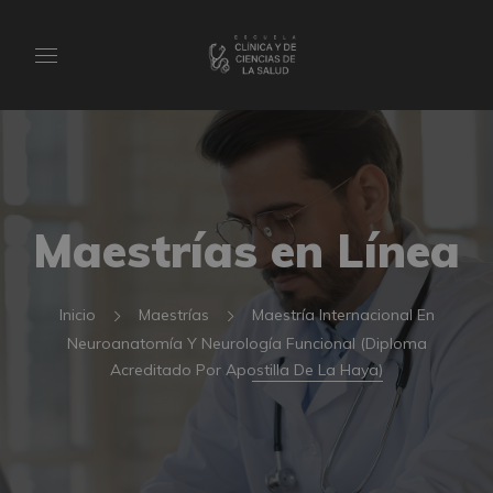
Maestrías en Línea
Inicio
Maestrías
Maestría Internacional En
Neuroanatomía Y Neurología Funcional (Diploma
Acreditado Por Apostilla De La Haya)