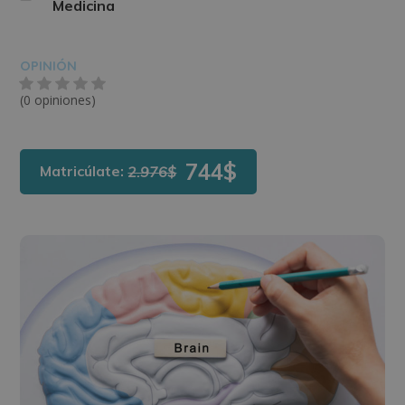
Medicina
OPINIÓN
(0 opiniones)
744$
Matricúlate:
2.976$