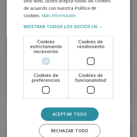
sitio web, usted acepta todas las cookies
de acuerdo con nuestra Política de
cookies.
Más información
MOSTRAR TODOS LOS SOCIOS
(4) →
Cookies
Cookies de
estrictamente
rendimiento
necesarias
Maestría Internacional en Cirugía
Ortopédica – Diploma Autentificado
Cookies de
Cookies de
por Notario Europeo –
preferencias
funcionalidad
0
Matricúlate:
890$
3.560$
ACEPTAR TODO
Medicina
RECHAZAR TODO