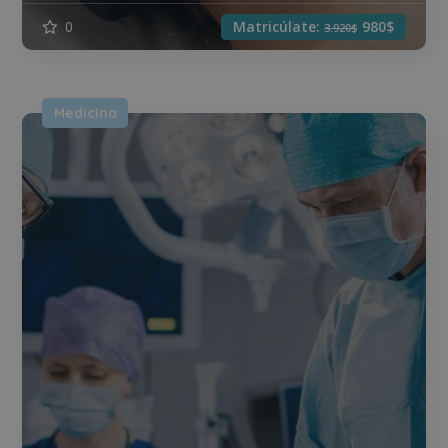
0
Matricúlate:
980$
3.920$
Medicina