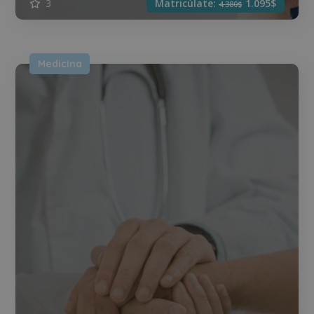
3
Matricúlate:
1.095$
4.380$
Medicina