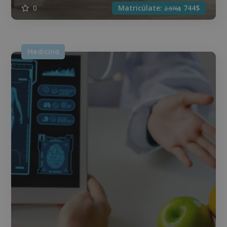
0
Matricúlate:
744$
2.976$
Medicina