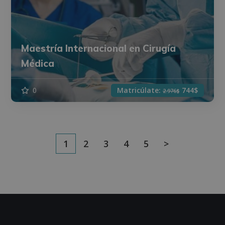
Maestría Internacional en Cirugía
Médica
0
Matricúlate:
744$
2.976$
1
2
3
4
5
>