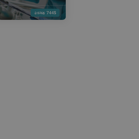
744$
2.976$