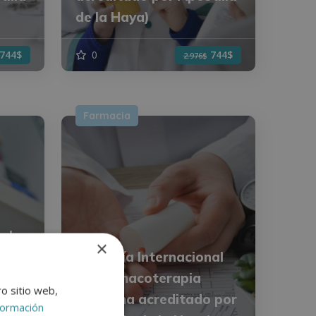
de la Haya)
744$
0
744$
2.976$
Farmacia
al
×
Maestría Internacional
ada
en Farmacoterapia
ro sitio web,
 por
(Diploma acreditado por
formación