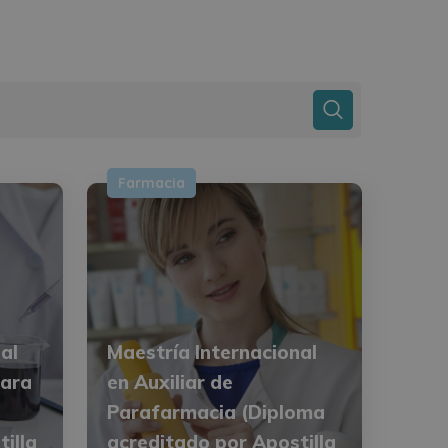
Farmacia
al
Maestría Internacional
para
en Auxiliar de
Parafarmacia (Diploma
illa
acreditado por Apostilla