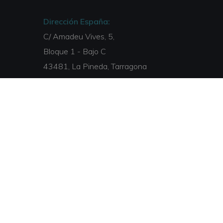
Dirección España:
C/ Amadeu Vives, 5,
Bloque 1 - Bajo C
43481, La Pineda, Tarragona
Dirección Italia:
Via Isonzo, 67
40033, Casalecchio di Reno, Bologna
Email:
info@escuelaclinica.lat
Teléfono:
00 34 877 050 168