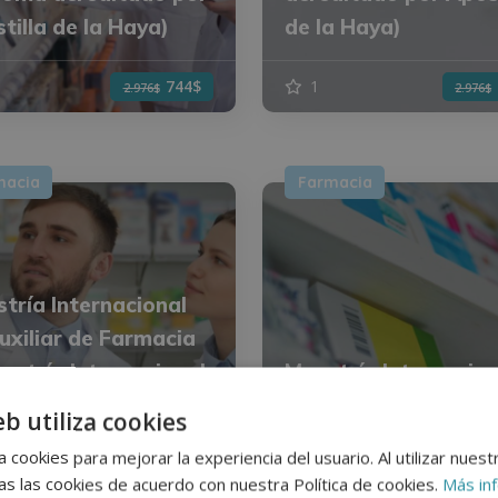
tilla de la Haya)
de la Haya)
744$
1
2.976$
2.976$
macia
Farmacia
tría Internacional
uxiliar de Farmacia
estría Internacional
Maestría Internacion
uxiliar de
en Deontología
eb utiliza cookies
farmacia (Diplomas
Farmacéutica Aplic
 cookies para mejorar la experiencia del usuario. Al utilizar nuest
ditados por
(Diploma acreditado
s las cookies de acuerdo con nuestra Política de cookies.
Más in