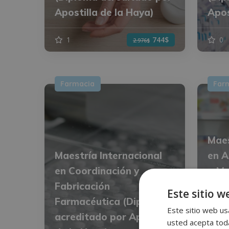
Apostilla de la Haya)
Apos
1
744$
0
2.976$
Farmacia
Far
Maes
Maestría Internacional
en A
en Coordinación y
+ Ma
Fabricación
en A
Este sitio w
Farmacéutica (Diploma
Para
Este sitio web usa
acreditado por Apostilla
Acre
usted acepta toda