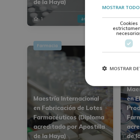
de la Haya)
Apos
MOSTRAR TODOS
1
744$
0
2.976$
Cookies
estrictame
necesaria
Farmacia
Far
MOSTRAR DE
Maes
Maestría Internacional
en E
en Fabricación de Lotes
Pro
Farmacéuticos (Diploma
Farm
acreditado por Apostilla
acre
de la Haya)
de l