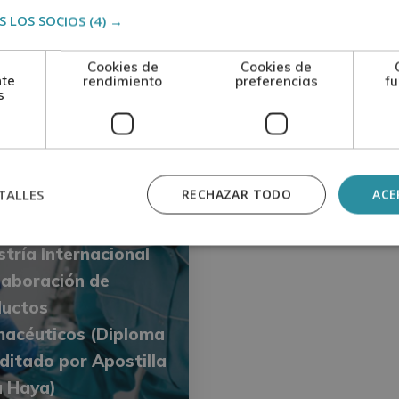
tilla de la Haya)
Apostilla de la Haya
 LOS SOCIOS
(4) →
744$
1
2.976$
2.976$
Cookies de
Cookies de
nte
rendimiento
preferencias
fu
s
macia
TALLES
RECHAZAR TODO
ACE
tría Internacional
laboración de
ductos
acéuticos (Diploma
ditado por Apostilla
a Haya)