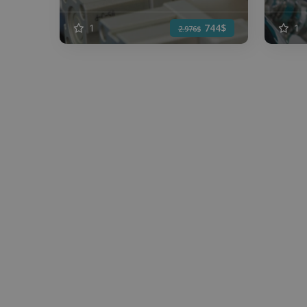
1
744$
1
2.976$