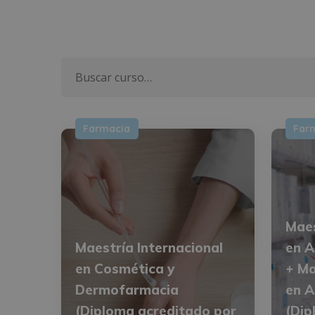
Farmacia
Far
Maes
Maestría Internacional
en A
en Cosmética y
+ Ma
Dermofarmacia
en A
(Diploma acreditado por
(Dip