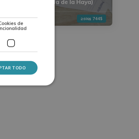
)
Apostilla de la Haya)
744$
1
744$
2.976$
Cookies de
ncionalidad
PTAR TODO