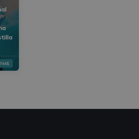
nal
ma
tilla
744$