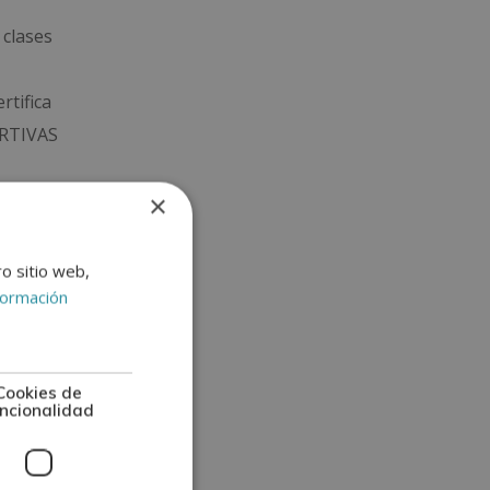
 clases
rtifica
ORTIVAS
 en
×
ro sitio web,
mación
formación
Cookies de
ncionalidad