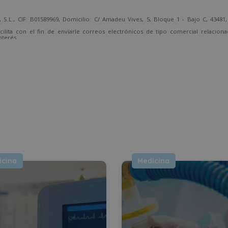
 CIF: B01589969, Domicilio: C/ Amadeu Vives, 5, Bloque 1 - Bajo C, 43481, 
cilita con el fin de enviarle correos electrónicos de tipo comercial relacion
nterés.
temente, dirigiéndose a la dirección direccion@grupotarraco.com.
icina
Medicina