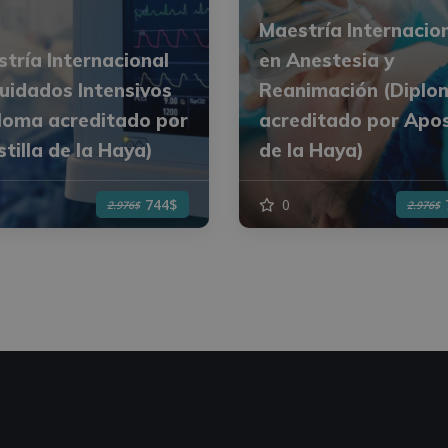
Maestría Internacio
tría Internacional
en Anestesia y
uidados Intensivos
Reanimación (Diplo
loma acreditado por
acreditado por Apos
tilla de la Haya)
de la Haya)
0
744$
2.976$
2.976$