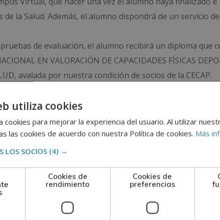
ampus Virtual, qué hacer una vez el alumno haya finalizado e
as de la Salud. Además, el alumno dispondrá de un servicio de
 pruebas de evaluación, el alumno recibirá un diploma que ce
TERNACIONAL EN VALORACIÓN DE CAPACIDADES FÍSICAS DEP
D, avalada por nuestra condición de socios de la CECAP.
se reconoce y garantiza la autenticidad y validez del Diploma
eb utiliza cookies
 cookies para mejorar la experiencia del usuario. Al utilizar nuest
adquisición de formación teórica complementaria. Esta for
s las cookies de acuerdo con nuestra Política de cookies.
Más in
al.
 LOS SOCIOS
(4) →
Cookies de
Cookies de
nte
rendimiento
preferencias
fu
s
n