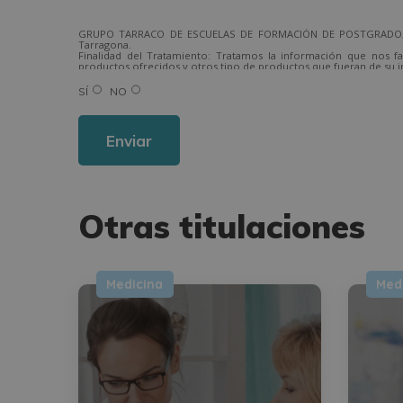
GRUPO TARRACO DE ESCUELAS DE FORMACIÓN DE POSTGRADO, S.L.,
Tarragona.
Finalidad del Tratamiento: Tratamos la información que nos fa
productos ofrecidos y otros tipo de productos que fueran de su i
Legitimación del tratamiento: Consentimiento del interesado.
Derechos: Puede ejercitar sus derechos identificándose suficien
SÍ
NO
Para más información consulte nuestra Política de Privacidad.
Desea recibir información comercial (vía telefónica y/o email):
Alternative:
Otras titulaciones
Medicina
Med