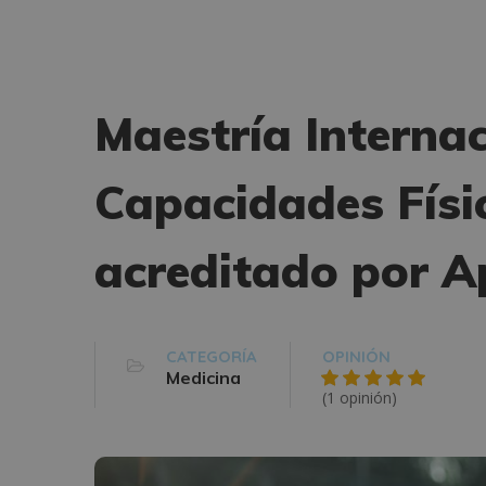
Maestría Internac
Capacidades Físi
acreditado por Ap
CATEGORÍA
OPINIÓN
Medicina
(1 opinión)