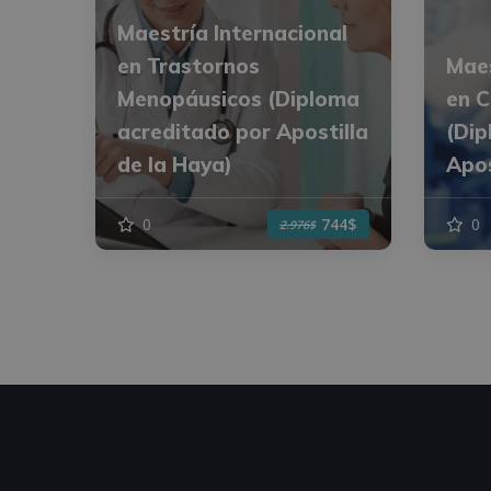
Maestría Internacional
en Trastornos
Maes
Menopáusicos (Diploma
en C
acreditado por Apostilla
(Dip
de la Haya)
Apos
0
0
744$
2.976$