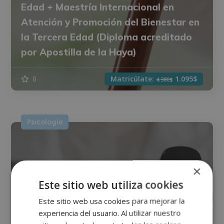
Edad + Maestría Internacional en
Atención y Promoción del Bienestar en
la Tercera Edad (Diploma acreditado
por Apostilla de la Haya)
0
Matricúlate:
1.095$
4.380$
Psicología
×
Este sitio web utiliza cookies
Este sitio web usa cookies para mejorar la
experiencia del usuario. Al utilizar nuestro