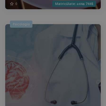
0
Matricúlate:
744$
2.976$
Psicología