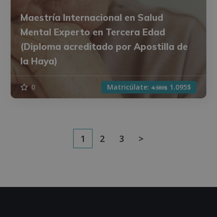
Maestría Internacional en Salud
Mental Experto en Tercera Edad
(Diploma acreditado por Apostilla de
la Haya)
0
Matricúlate:
1.095$
4.380$
1
2
3
>