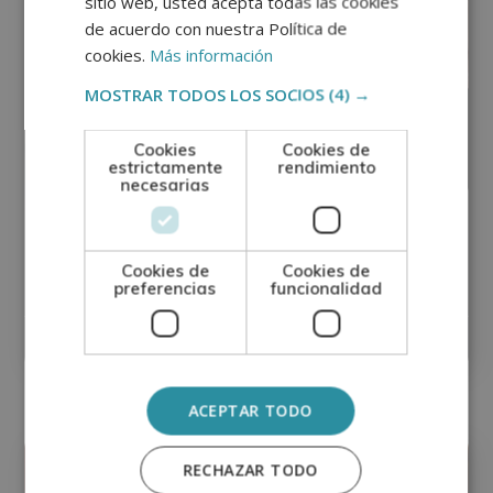
sitio web, usted acepta todas las cookies
de acuerdo con nuestra Política de
cookies.
Más información
MOSTRAR TODOS LOS SOCIOS
(4) →
Cookies
Cookies de
estrictamente
rendimiento
necesarias
Certificación en Afrontamiento del
Duelo para Sanitarios (Diploma
Cookies de
Cookies de
acreditado por Apostilla de la Haya)
preferencias
funcionalidad
0
Matricúlate:
744$
2.976$
ACEPTAR TODO
Psicología
RECHAZAR TODO