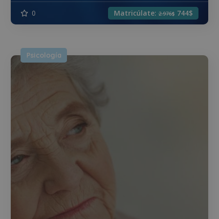
0
Matricúlate:
744$
2.976$
Psicología