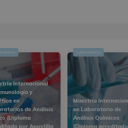
ratorio
Laboratorio
tría Internacional
nmunología y
tica en
Maestría Internacion
ratorios de Análisis
en Laboratorio de
ico (Diploma
Análisis Químicos
ditado por Apostilla
(Diploma acreditado