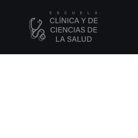
Dirección España:
C/ Amadeu Vives, 5,
Bloque 1 - Bajo C
43481, La Pineda, Tarragona
Dirección Italia:
Via Isonzo, 67
40033, Casalecchio di Reno, Bologna
Email: