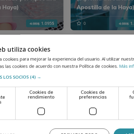
a Haya)
Apostilla de la Haya
1.095$
0
1
4.380$
4.380$
eb utiliza cookies
ratorio
 cookies para mejorar la experiencia del usuario. Al utilizar nuest
s las cookies de acuerdo con nuestra Política de cookies.
Más in
 LOS SOCIOS
(4) →
tría Internacional
Cookies de
Cookies de
nte
rendimiento
preferencias
fu
creditación de
s
ratorios – ISO
5 (Diploma
ditado por Apostilla