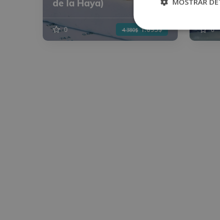
MOSTRAR DE
de la Haya)
de l
0
1.095$
0
4.380$