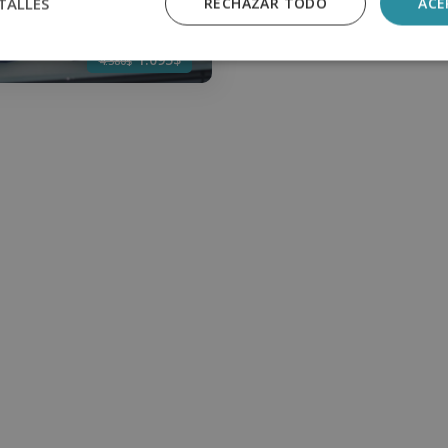
TALLES
RECHAZAR TODO
ACE
a Haya)
1.095$
4.380$