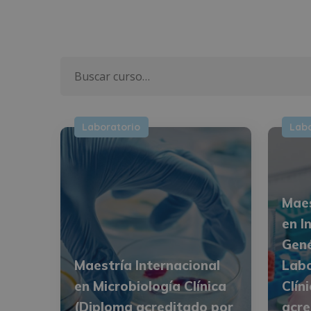
Laboratorio
Labo
Maes
en I
Gené
Maestría Internacional
Labo
en Microbiología Clínica
Clín
(Diploma acreditado por
acre