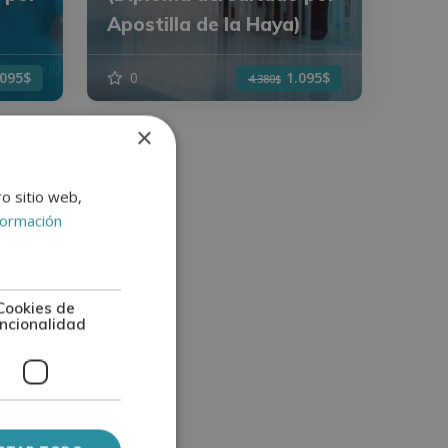
)
Apostilla de la Haya)
.095$
0
1.095$
4.380$
×
ro sitio web,
formación
Cookies de
ncionalidad