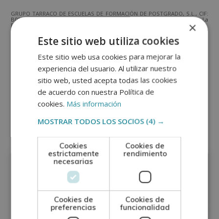
GRUPO TARRACO DE ESCUELAS DE FORMACIÓN DE POSTGRADO, S.L., CIF:
B01589969, Domicilio: C/ Amadeu Vives, 5, Bloque 1 - Bajo C, 43481, La
×
Pineda, Tarragona.
Finalidad del Tratamiento: Tratamos la información que nos facilita con el
fin de enviarle correos electrónicos de tipo comercial relacionado con
Este sitio web utiliza cookies
los productos ofrecidos y otros tipo de productos que fueran de su
SÍ
NO
interés.
Legitimación del tratamiento: Consentimiento del interesado.
Este sitio web usa cookies para mejorar la
Derechos: Puede ejercitar sus derechos identificándose suficientemente,
dirigiéndose a la dirección direccion@grupotarraco.com.
experiencia del usuario. Al utilizar nuestro
Para más información consulte nuestra Política de Privacidad.
Desea recibir información comercial (vía telefónica y/o email):
sitio web, usted acepta todas las cookies
de acuerdo con nuestra Política de
Alternative:
cookies.
Más información
Otras titulaciones
MOSTRAR TODOS LOS SOCIOS
(4) →
Cookies
Cookies de
Laboratorio
estrictamente
rendimiento
necesarias
Cookies de
Cookies de
preferencias
funcionalidad