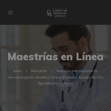
Maestrías en Línea
Inicio
Maestrías
Maestría Internacional En
Hematología En Analítica Clínica (Diploma Acreditado Por
Apostilla De La Haya)