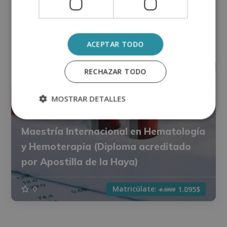
ACEPTAR TODO
RECHAZAR TODO
MOSTRAR DETALLES
Maestría Internacional en Hematología
y Hemoterapia (Diploma acreditado
por Apostilla de la Haya)
Matricúlate:
0
1.095$
4.380$