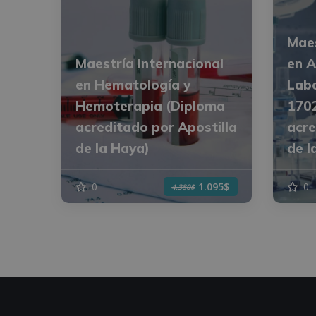
Maes
Maestría Internacional
en A
en Hematología y
Labo
Hemoterapia (Diploma
170
acreditado por Apostilla
acre
de la Haya)
de l
0
0
1.095$
4.380$