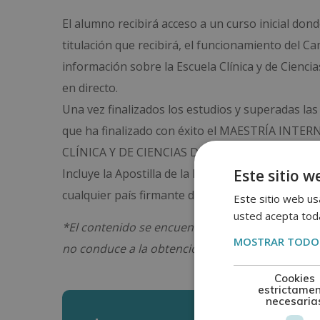
El alumno recibirá acceso a un curso inicial do
titulación que recibirá, el funcionamiento del C
información sobre la Escuela Clínica y de Cienci
en directo.
Una vez finalizados los estudios y superadas las
que ha finalizado con éxito el MAESTRÍA IN
CLÍNICA Y DE CIENCIAS DE LA SALUD, avalada por
Este sitio w
Incluye la Apostilla de la Haya, mediante la que 
cualquier país firmante del convenio.
Este sitio web usa
usted acepta toda
*El contenido se encuentra orientado hacia la 
MOSTRAR TODOS
no conduce a la obtención de una titulación ofici
Cookies
estrictame
necesaria