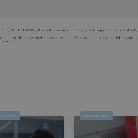
 CIF: B01589969, Domicilio: C/ Amadeu Vives, 5, Bloque 1 - Bajo C, 43481, 
cilita con el fin de enviarle correos electrónicos de tipo comercial relacion
nterés.
temente, dirigiéndose a la dirección direccion@grupotarraco.com.
oratorio
Laboratorio