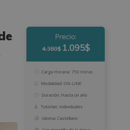
de
Precio:
1.095$
4.380$
o
Carga Horaria:
750 Horas
Modalidad:
ON-LINE
Duración:
Hasta un año
Tutorías:
Individuales
Idioma:
Castellano
Con Apostilla de la Haya