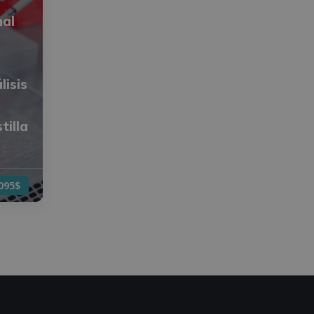
nal
lisis
tilla
.095$