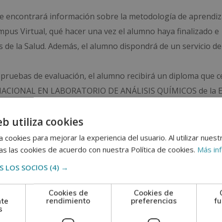
nde encontrará información sobre la metodología de aprendiza
ampus Virtual, qué hacer una vez el alumno haya finalizado e
as de la Salud. Además, el alumno dispondrá de un servicio de
 pruebas de evaluación, el alumno recibirá un diploma que ce
TERNACIONAL EN LABORATORIO DE ANÁLISIS QUÍMICOS de la
 nuestra condición de socios de la CECAP.
eb utiliza cookies
se reconoce y garantiza la autenticidad y validez del Diploma
 cookies para mejorar la experiencia del usuario. Al utilizar nuest
s las cookies de acuerdo con nuestra Política de cookies.
Más in
adquisición de formación teórica complementaria. Esta for
 LOS SOCIOS
(4) →
al.
Cookies de
Cookies de
nte
rendimiento
preferencias
fu
s