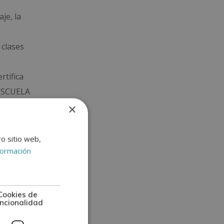
je, la
 clases
rtifica
 ESCUELA
×
 en
ro sitio web,
formación
mación
Cookies de
ncionalidad