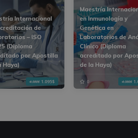
Maestría Internacio
tría Internacional
en Inmunología y
creditación de
Genética en
ratorios – ISO
Laboratorios de Aná
25 (Diploma
Clínico (Diploma
ditado por Apostilla
acreditado por Apos
a Haya)
de la Haya)
0
1.095$
1
4.380$
4.380$