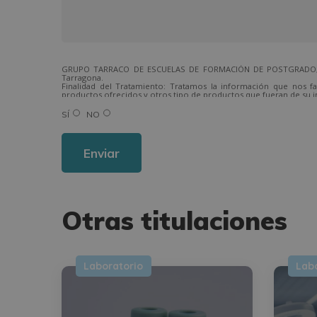
GRUPO TARRACO DE ESCUELAS DE FORMACIÓN DE POSTGRADO, S.L.,
Tarragona.
Finalidad del Tratamiento: Tratamos la información que nos fa
productos ofrecidos y otros tipo de productos que fueran de su i
Legitimación del tratamiento: Consentimiento del interesado.
Derechos: Puede ejercitar sus derechos identificándose suficien
SÍ
NO
Para más información consulte nuestra Política de Privacidad.
Desea recibir información comercial (vía telefónica y/o email):
Alternative:
Otras titulaciones
Laboratorio
Lab