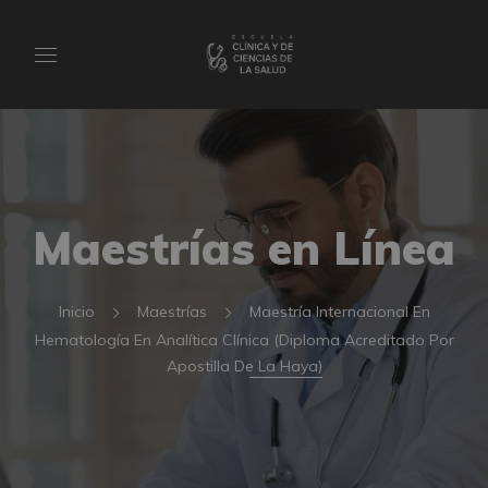
Maestrías en Línea
Inicio
Maestrías
Maestría Internacional En
Hematología En Analítica Clínica (Diploma Acreditado Por
Apostilla De La Haya)