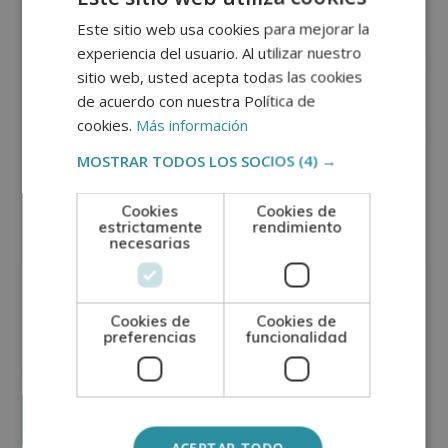
Este sitio web usa cookies para mejorar la
experiencia del usuario. Al utilizar nuestro
sitio web, usted acepta todas las cookies
de acuerdo con nuestra Política de
cookies.
Más información
MOSTRAR TODOS LOS SOCIOS
(4) →
Cookies
Cookies de
estrictamente
rendimiento
necesarias
GRUPO TARRACO DE ESCUELAS DE FORMACIÓN DE POSTGRADO, S.L., CIF:
B01589969, Domicilio: C/ Amadeu Vives, 5, Bloque 1 - Bajo C, 43481, La
Cookies de
Cookies de
Pineda, Tarragona.
preferencias
funcionalidad
Finalidad del Tratamiento: Tratamos la información que nos facilita con el
fin de enviarle correos electrónicos de tipo comercial relacionado con
los productos ofrecidos y otros tipo de productos que fueran de su
SÍ
NO
interés.
Legitimación del tratamiento: Consentimiento del interesado.
Derechos: Puede ejercitar sus derechos identificándose suficientemente,
dirigiéndose a la dirección direccion@grupotarraco.com.
Para más información consulte nuestra Política de Privacidad.
Desea recibir información comercial (vía telefónica y/o email):
ACEPTAR TODO