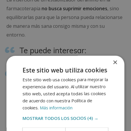
farmacoterapia
no busca suprimir emociones
, sino
equilibrarlas para que la persona pueda relacionarse
de manera más sana consigo misma y con su
entorno.
Te puede interesar:
×
Este sitio web utiliza cookies
¿Cuándo ir a terapia?
Este sitio web usa cookies para mejorar la
Aprende a reconocer las
experiencia del usuario. Al utilizar nuestro
sitio web, usted acepta todas las cookies
señales y etapas del proceso
de acuerdo con nuestra Política de
cookies.
Más información
terapéutico
MOSTRAR TODOS LOS SOCIOS
(4) →