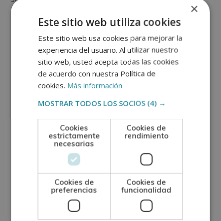
×
semana, combinadas con el resto de los alimentos
Este sitio web utiliza cookies
como las legumbres y las verduras. ¿Y la carne roja?
Este sitio web usa cookies para mejorar la
No hay que eliminarla, aunque, se aconseja una vez
experiencia del usuario. Al utilizar nuestro
por semana.
sitio web, usted acepta todas las cookies
de acuerdo con nuestra Política de
cookies.
Más información
MOSTRAR TODOS LOS SOCIOS
(4) →
El pescado es una rica fuente de proteínas de alto
valor biológico, interesante porque contiene
Cookies
Cookies de
aminoácidos esenciales y es de fácil digestión. En ese
estrictamente
rendimiento
necesarias
caso, los pescados azules como las sardinas, la
caballa, el salmón, el atún o la trucha son de los
mejores.
Cookies de
Cookies de
preferencias
funcionalidad