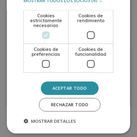
MOSTRAR TODOS LOS SOCIOS
(4) →
Cookies
Cookies de
estrictamente
rendimiento
necesarias
Cookies de
Cookies de
preferencias
funcionalidad
Maestría Internacional en Urgencias
Otorrinolaringológicas (Diploma
acreditado por Apostilla de la Haya)
ACEPTAR TODO
Matricúlate:
0
1.095$
4.380$
RECHAZAR TODO
MOSTRAR DETALLES