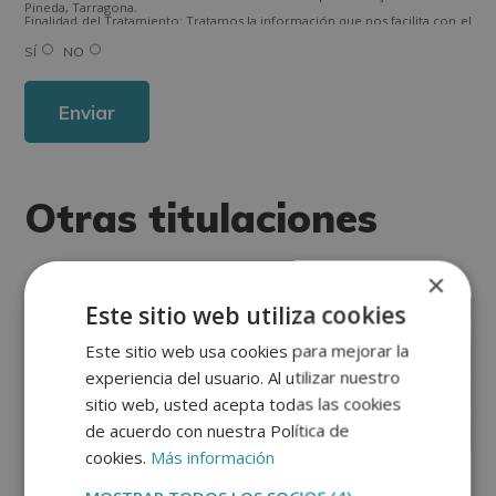
Pineda, Tarragona.
Finalidad del Tratamiento: Tratamos la información que nos facilita con el
fin de enviarle correos electrónicos de tipo comercial relacionado con
los productos ofrecidos y otros tipo de productos que fueran de su
SÍ
NO
interés.
Legitimación del tratamiento: Consentimiento del interesado.
Derechos: Puede ejercitar sus derechos identificándose suficientemente,
dirigiéndose a la dirección direccion@grupotarraco.com.
Para más información consulte nuestra Política de Privacidad.
Desea recibir información comercial (vía telefónica y/o email):
Alternative:
Otras titulaciones
×
Urgencias médicas
Este sitio web utiliza cookies
Este sitio web usa cookies para mejorar la
experiencia del usuario. Al utilizar nuestro
sitio web, usted acepta todas las cookies
de acuerdo con nuestra Política de
cookies.
Más información