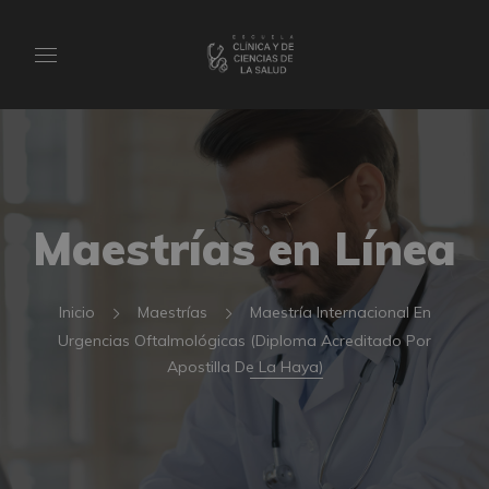
Maestrías en Línea
Inicio
Maestrías
Maestría Internacional En
Urgencias Oftalmológicas (Diploma Acreditado Por
Apostilla De La Haya)