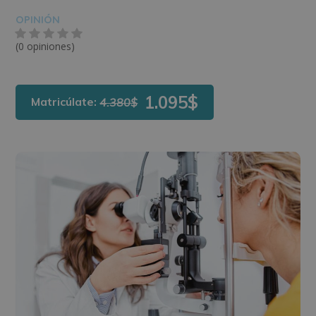
OPINIÓN
(0 opiniones)
1.095$
Matricúlate:
4.380$