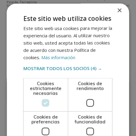
Pineda, Tarragona.
Finalidad del Tratamiento: Tratamos la información que nos facilita con el
×
fin de enviarle correos electrónicos de tipo comercial relacionado con
los productos ofrecidos y otros tipo de productos que fueran de su
SÍ
NO
Este sitio web utiliza cookies
interés.
Legitimación del tratamiento: Consentimiento del interesado.
Derechos: Puede ejercitar sus derechos identificándose suficientemente,
Este sitio web usa cookies para mejorar la
dirigiéndose a la dirección direccion@grupotarraco.com.
Para más información consulte nuestra Política de Privacidad.
experiencia del usuario. Al utilizar nuestro
Desea recibir información comercial (vía telefónica y/o email):
sitio web, usted acepta todas las cookies
Alternative:
de acuerdo con nuestra Política de
Otras titulaciones
cookies.
Más información
MOSTRAR TODOS LOS SOCIOS
(4) →
Medicina
Cookies
Cookies de
estrictamente
rendimiento
necesarias
Cookies de
Cookies de
preferencias
funcionalidad