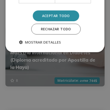
ACEPTAR TODO
RECHAZAR TODO
MOSTRAR DETALLES
Maestría Internacional en Diabetes
(Diploma acreditado por Apostilla de
la Haya)
Matricúlate:
8
744$
2.976$