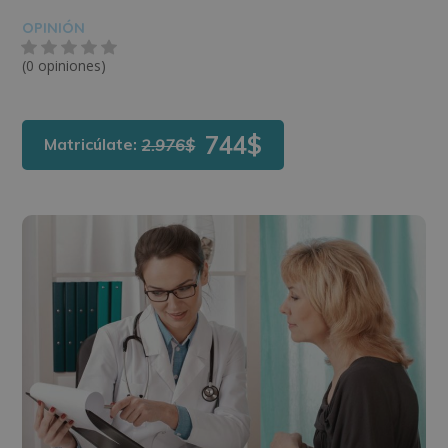
OPINIÓN
(0 opiniones)
744$
Matricúlate:
2.976$