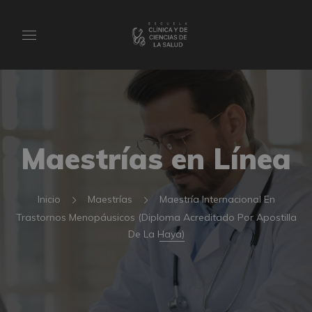
Maestrías en Línea
Inicio
Maestrías
Maestría Internacional En
Trastornos Menopáusicos (Diploma Acreditado Por Apostilla
De La Haya)