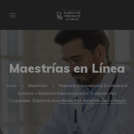
Maestrías en Línea
Inicio
Maestrías
Maestría Internacional En Medicina
Estética + Maestría Internacional En Tratamientos
Corporales (Diploma Acreditado Por Apostilla De La Haya)