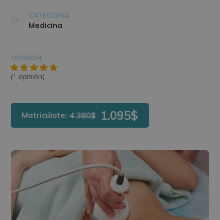
CATEGORÍA
Medicina
OPINIÓN
(1 opinión)
1.095$
Matricúlate:
4.380$