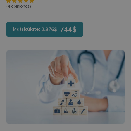
(4 opiniones)
744$
Matricúlate:
2.976$