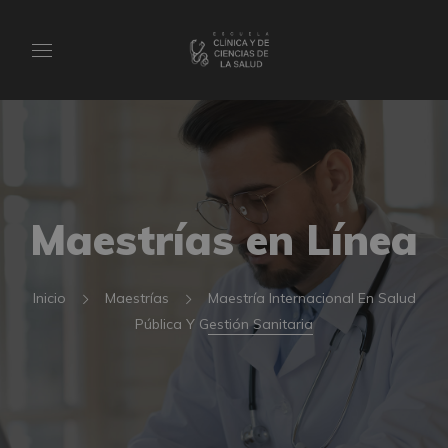
Maestrías en Línea
Inicio
Maestrías
Maestría Internacional En Salud
Pública Y Gestión Sanitaria