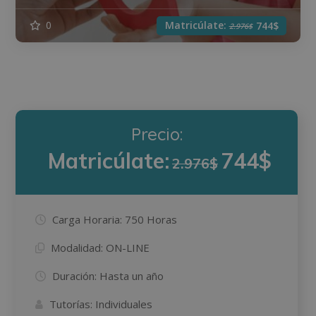
Matricúlate:
0
744$
2.976$
Precio:
Matricúlate:
744$
2.976$
Carga Horaria:
750 Horas
Modalidad:
ON-LINE
Duración:
Hasta un año
Tutorías:
Individuales