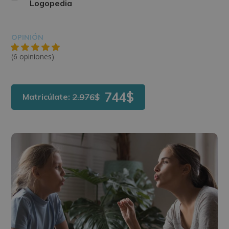
Logopedia
OPINIÓN
(6 opiniones)
744$
Matricúlate:
2.976$