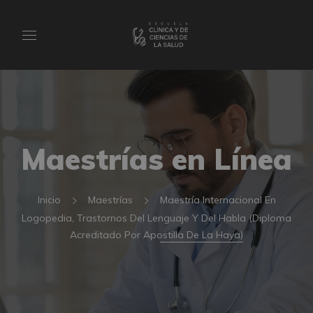
Maestrías en Línea
Inicio
Maestrías
Maestría Internacional En
Logopedia, Trastornos Del Lenguaje Y Del Habla (Diploma
Acreditado Por Apostilla De La Haya)