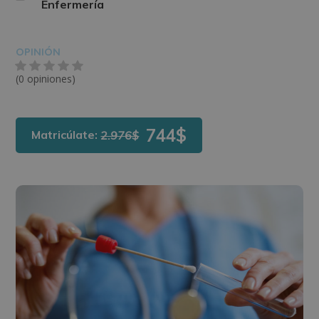
Enfermería
OPINIÓN
(0 opiniones)
744$
Matricúlate:
2.976$