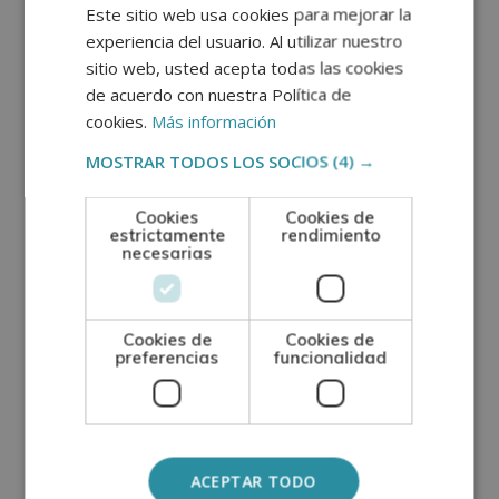
Este sitio web usa cookies para mejorar la
En otras palabras, esta maestría te permite
experiencia del usuario. Al utilizar nuestro
mejorar tu empleabilidad y enfocar tu perfil
sitio web, usted acepta todas las cookies
hacia un ámbito con transformación social.
de acuerdo con nuestra Política de
cookies.
Más información
Proceso de
MOSTRAR TODOS LOS SOCIOS
(4) →
admisión paso a
Cookies
Cookies de
estrictamente
rendimiento
paso
necesarias
El proceso de admisión está diseñado para ser
ágil y accesible. En primer lugar, realizas la
Cookies de
Cookies de
preferencias
funcionalidad
solicitud de
inscripción online
. Una vez
formalizada, recibes acceso al curso inicial, donde
se te explica la metodología, el funcionamiento
del campus virtual y los recursos disponibles.
ACEPTAR TODO