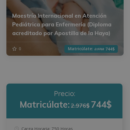
Maestría Internacional en Atención
Pediátrica para Enfermería (Diploma
acreditado por Apostilla de la Haya)
Matricúlate:
0
744$
2.976$
Precio:
Matricúlate:
744$
2.976$
Carga Horaria:
750 Horas