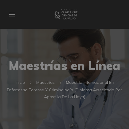
Maestrías en Línea
Inicio
Maestrías
Maestría Internacional En
Enfermería Forense Y Criminología (Diploma Acreditado Por
Apostilla De La Haya)