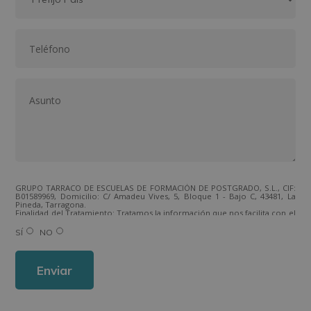
GRUPO TARRACO DE ESCUELAS DE FORMACIÓN DE POSTGRADO, S.L., CIF:
B01589969, Domicilio: C/ Amadeu Vives, 5, Bloque 1 - Bajo C, 43481, La
Pineda, Tarragona.
Finalidad del Tratamiento: Tratamos la información que nos facilita con el
fin de enviarle correos electrónicos de tipo comercial relacionado con
los productos ofrecidos y otros tipo de productos que fueran de su
SÍ
NO
interés.
Legitimación del tratamiento: Consentimiento del interesado.
Derechos: Puede ejercitar sus derechos identificándose suficientemente,
dirigiéndose a la dirección direccion@grupotarraco.com.
Para más información consulte nuestra Política de Privacidad.
Desea recibir información comercial (vía telefónica y/o email):