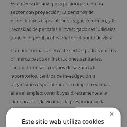
Esta maestría sirve para posicionarte en un
sector con proyección
. La demanda de
profesionales especializados sigue creciendo, y la
necesidad de peritajes e investigaciones judiciales
pone este perfil profesional en el punto de vista.
Con una formación en este sector, podrás dar tus
primeros pasos en instituciones sanitarias,
clínicas forenses, cuerpos de seguridad,
laboratorios, centros de investigación u
organismos especializados. Tu impacto va más
allá del empleo: contribuyes directamente a la
identificación de víctimas, la prevención de la
violencia, al esclarecimiento de delitos y a la
×
mejora de la calidad de los procesos judiciales.
Este sitio web utiliza cookies