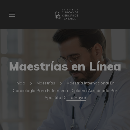
Maestrías en Línea
Inicio
Maestrías
Maestría Internacional En
Cardiología Para Enfermería (Diploma Acreditado Por
Apostilla De La Haya)