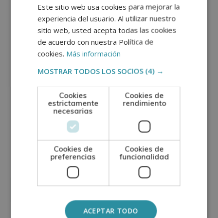
Este sitio web usa cookies para mejorar la
experiencia del usuario. Al utilizar nuestro
sitio web, usted acepta todas las cookies
de acuerdo con nuestra Política de
cookies.
Más información
MOSTRAR TODOS LOS SOCIOS
(4) →
Cookies
Cookies de
estrictamente
rendimiento
necesarias
GRUPO TARRACO DE ESCUELAS DE FORMACIÓN DE POSTGRADO, S.L., CIF:
B01589969, Domicilio: C/ Amadeu Vives, 5, Bloque 1 - Bajo C, 43481, La
Pineda, Tarragona.
Cookies de
Cookies de
Finalidad del Tratamiento: Tratamos la información que nos facilita con el
preferencias
funcionalidad
fin de enviarle correos electrónicos de tipo comercial relacionado con
los productos ofrecidos y otros tipo de productos que fueran de su
SÍ
NO
interés.
Legitimación del tratamiento: Consentimiento del interesado.
Derechos: Puede ejercitar sus derechos identificándose suficientemente,
dirigiéndose a la dirección direccion@grupotarraco.com.
Para más información consulte nuestra Política de Privacidad.
Desea recibir información comercial (vía telefónica y/o email):
ACEPTAR TODO