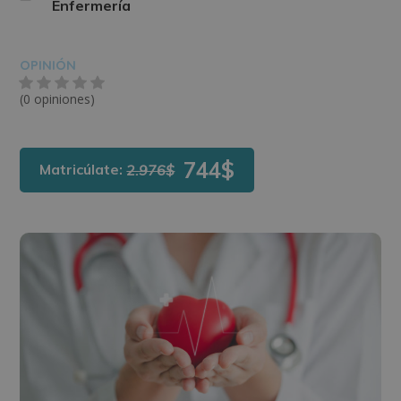
Enfermería
OPINIÓN
(0 opiniones)
744$
Matricúlate:
2.976$