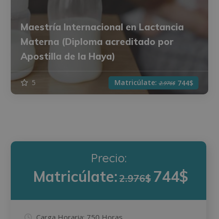
Maestría Internacional en Lactancia
Materna (Diploma acreditado por
Apostilla de la Haya)
Matricúlate:
5
744$
2.976$
Precio:
Matricúlate:
744$
2.976$
Carga Horaria:
750 Horas