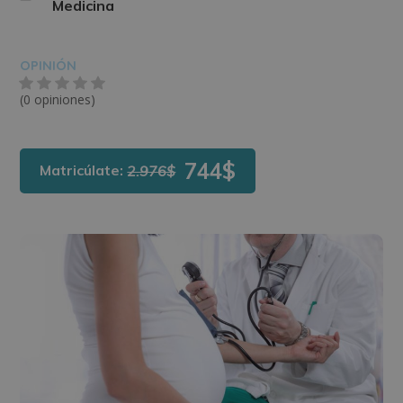
Medicina
OPINIÓN
(0 opiniones)
744$
Matricúlate:
2.976$