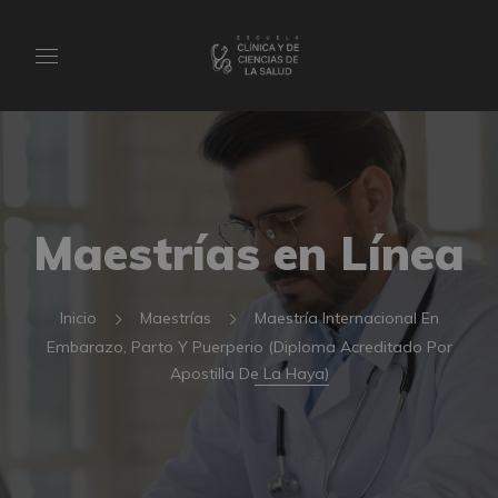
Maestrías en Línea
Inicio
Maestrías
Maestría Internacional En
Embarazo, Parto Y Puerperio (Diploma Acreditado Por
Apostilla De La Haya)