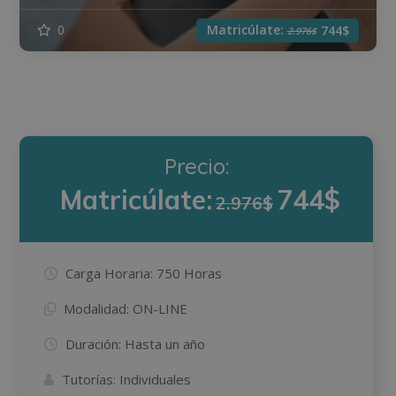
Matricúlate:
0
744$
2.976$
Precio:
Matricúlate:
744$
2.976$
Carga Horaria:
750 Horas
Modalidad:
ON-LINE
Duración:
Hasta un año
Tutorías:
Individuales