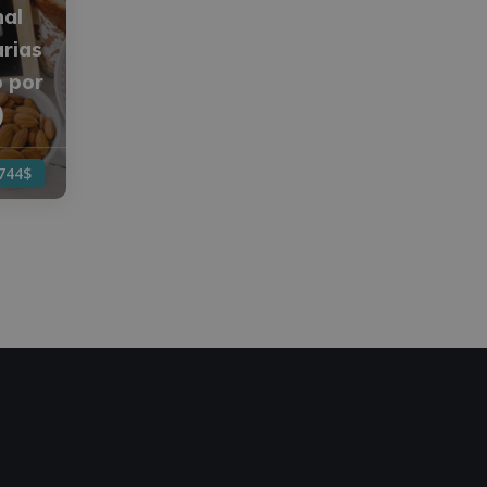
nal
arias
o por
)
744$