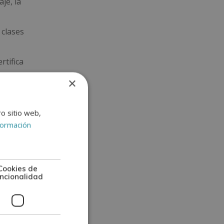
je, la
 clases
rtifica
de la
×
 en
ro sitio web,
formación
Cookies de
ncionalidad