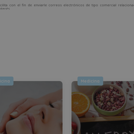
cilita con el fin de enviarle correos electrónicos de tipo comercial relacion
nterés.
temente, dirigiéndose a la dirección direccion@grupotarraco.com.
icina
Medicina