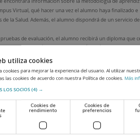
nde encontrará información sobre la metodología de aprendiza
ampus Virtual, qué hacer una vez el alumno haya finalizado e
as de la Salud. Además, el alumno dispondrá de un servicio de
 pruebas de evaluación, el alumno recibirá un diploma que ce
ERNACIONAL EN BIOÉTICA Y EN RELACIÓN MÉDICO-PACIENTE 
alada por nuestra condición de socios de la CECAP.
eb utiliza cookies
se reconoce y garantiza la autenticidad y validez del Diploma
 cookies para mejorar la experiencia del usuario. Al utilizar nuest
s las cookies de acuerdo con nuestra Política de cookies.
Más in
 LOS SOCIOS
(4) →
Cookies de
Cookies de
n
nte
rendimiento
preferencias
fu
s