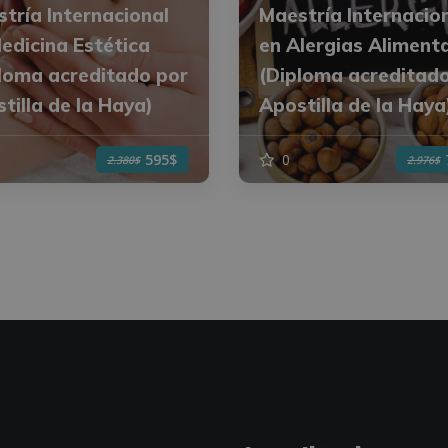
tría Internacional
Maestría Internacio
edicina Estética
en Alergias Aliment
loma acreditado por
(Diploma acreditad
tilla de la Haya)
Apostilla de la Haya
0
595$
2.380$
2.976$