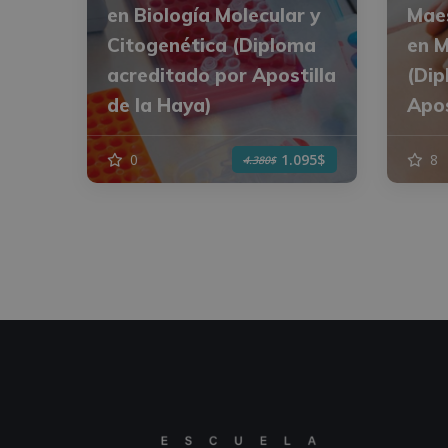
en Biología Molecular y
Maes
Citogenética (Diploma
en M
acreditado por Apostilla
(Dip
de la Haya)
Apos
0
8
1.095$
4.380$