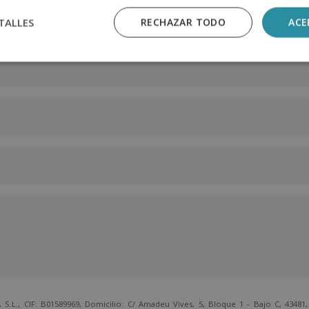
TALLES
RECHAZAR TODO
ACE
 CIF: B01589969, Domicilio: C/ Amadeu Vives, 5, Bloque 1 - Bajo C, 43481, 