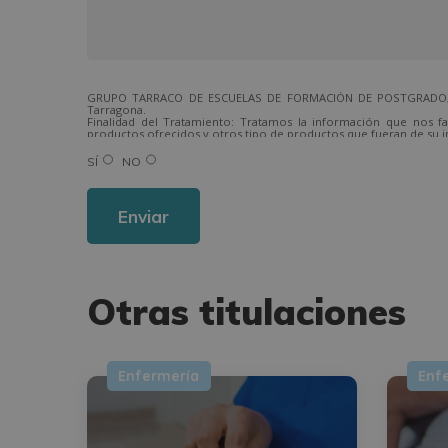
GRUPO TARRACO DE ESCUELAS DE FORMACIÓN DE POSTGRADO, S.L.,
Tarragona.
Finalidad del Tratamiento: Tratamos la información que nos fa
productos ofrecidos y otros tipo de productos que fueran de su i
Legitimación del tratamiento: Consentimiento del interesado.
Derechos: Puede ejercitar sus derechos identificándose suficien
SÍ
NO
Para más información consulte nuestra Política de Privacidad.
Desea recibir información comercial (vía telefónica y/o email):
Alternative:
Otras titulaciones
Enfermería
Enf