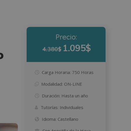
Precio:
1.095$
4.380$
o
Carga Horaria:
750 Horas
Modalidad:
ON-LINE
Duración:
Hasta un año
Tutorías:
Individuales
Idioma:
Castellano
Con Apostilla de la Haya