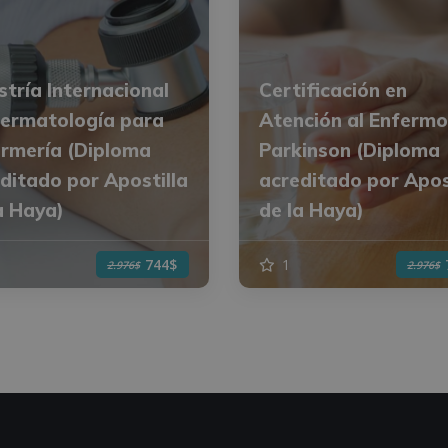
tría Internacional
Certificación en
ermatología para
Atención al Enfermo
rmería (Diploma
Parkinson (Diploma
ditado por Apostilla
acreditado por Apos
a Haya)
de la Haya)
1
744$
2.976$
2.976$