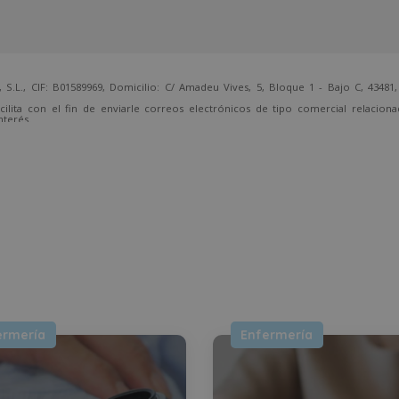
 CIF: B01589969, Domicilio: C/ Amadeu Vives, 5, Bloque 1 - Bajo C, 43481, 
cilita con el fin de enviarle correos electrónicos de tipo comercial relacion
nterés.
temente, dirigiéndose a la dirección direccion@grupotarraco.com.
ermería
Enfermería