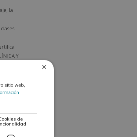
je, la
 clases
rtifica
LÍNICA Y
×
 en
ro sitio web,
formación
mación
Cookies de
ncionalidad