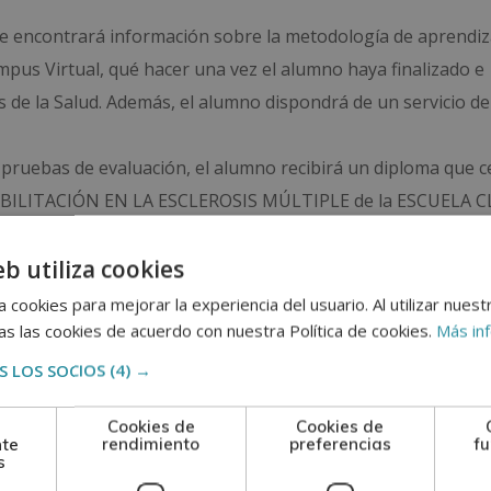
nde encontrará información sobre la metodología de aprendiza
ampus Virtual, qué hacer una vez el alumno haya finalizado e
as de la Salud. Además, el alumno dispondrá de un servicio de
 pruebas de evaluación, el alumno recibirá un diploma que ce
EHABILITACIÓN EN LA ESCLEROSIS MÚLTIPLE de la ESCUELA C
ondición de socios de la CECAP.
eb utiliza cookies
se reconoce y garantiza la autenticidad y validez del Diploma
 cookies para mejorar la experiencia del usuario. Al utilizar nuest
s las cookies de acuerdo con nuestra Política de cookies.
Más in
adquisición de formación teórica complementaria. Esta for
 LOS SOCIOS
(4) →
al.
Cookies de
Cookies de
nte
rendimiento
preferencias
fu
s