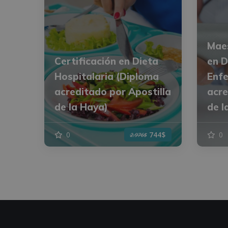
Maes
Certificación en Dieta
en D
Hospitalaria (Diploma
Enfe
acreditado por Apostilla
acre
de la Haya)
de l
0
0
744$
2.976$