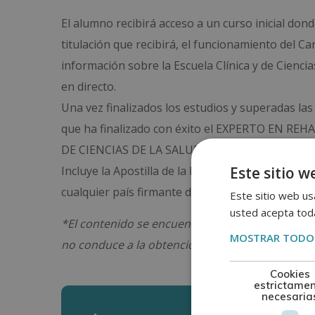
El alumno recibirá acceso a un curso inicial do
titulación que recibirá, el funcionamiento del C
información sobre la Escuela Clínica y de Cienci
en directo.
Una vez finalizados los estudios y superadas las
que ha finalizado con éxito el EXPERTO EN R
DE CIENCIAS DE LA SALUD, avalada por nuestra c
Este sitio w
Incluye la Apostilla de la Haya, mediante la que 
cualquier país firmante del convenio.
Este sitio web usa
usted acepta toda
*El contenido se encuentra orientado hacia la 
MOSTRAR TODOS
no conduce a la obtención de una titulación ofici
Cookies
estrictame
necesaria