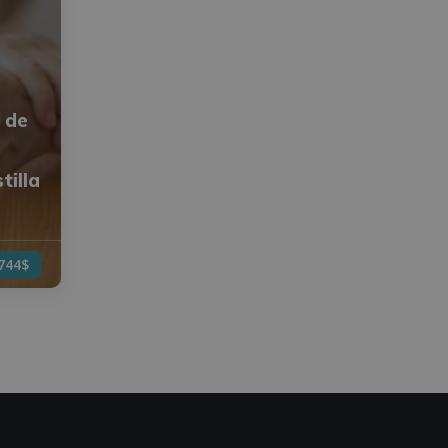
 de
tilla
744$