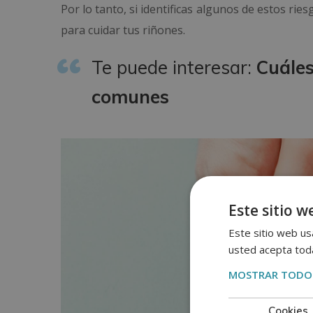
Por lo tanto, si identificas algunos de estos ri
para cuidar tus riñones.
Te puede interesar:
Cuáles
comunes
Este sitio w
Este sitio web usa
usted acepta toda
MOSTRAR TODOS
Cookies