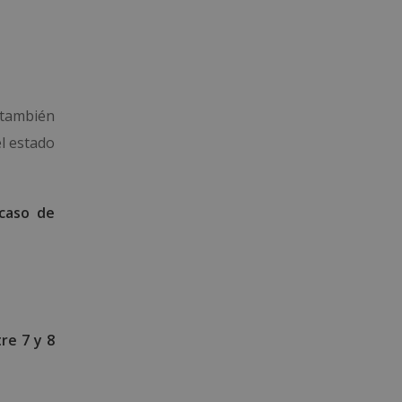
ambién
l estado
 caso de
re 7 y 8