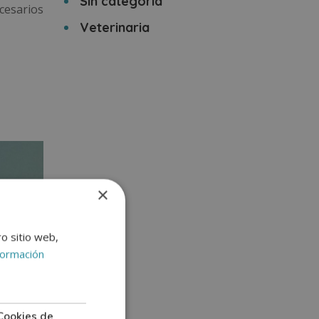
Sin categoría
ecesarios
Veterinaria
×
ro sitio web,
formación
Cookies de