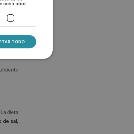
ncionalidad
PTAR TODO
uficiente
 La dieta
 de sal,