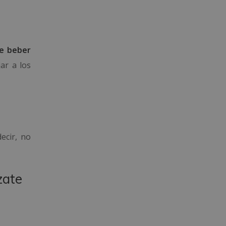
de beber
jar a los
ecir, no
zate