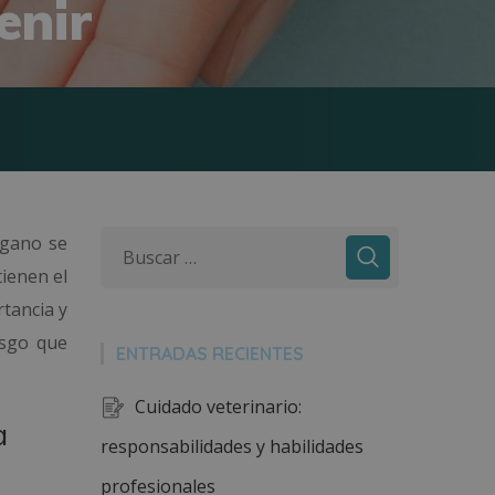
enir
rgano se
tienen el
rtancia y
esgo que
ENTRADAS RECIENTES
Cuidado veterinario:
a
responsabilidades y habilidades
profesionales