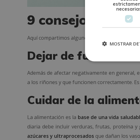
estrictame
necesaria
9 consejos para c
Aquí compartimos algunos consejos para
favor
MOSTRAR DE
Dejar de fumar
Además de afectar negativamente en general, e
a los riñones y que funcionen correctamente. Es p
Cuidar de la alimen
La alimentación es la
base de una vida saludab
diaria debe incluir verduras, frutas, proteína 
azúcares y ultraprocesados
que dañan los vaso