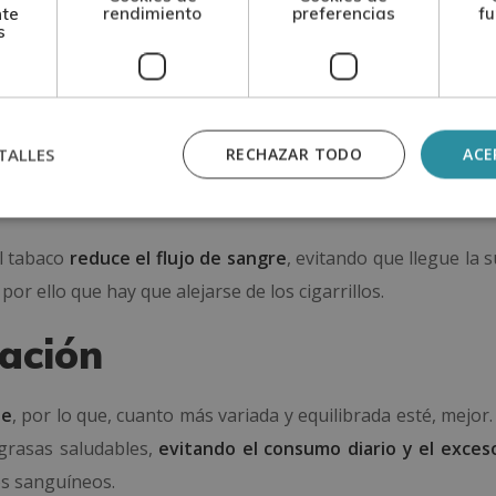
nte
rendimiento
preferencias
fu
s
uidar los riñones
ecer el buen funcionamiento
de los riñones. Toma nota:
TALLES
RECHAZAR TODO
ACE
l tabaco
reduce el flujo de sangre
, evitando que llegue la s
or ello que hay que alejarse de los cigarrillos.
tación
le
, por lo que, cuanto más variada y equilibrada esté, mejor.
y grasas saludables,
evitando el consumo diario y el exceso
s sanguíneos.