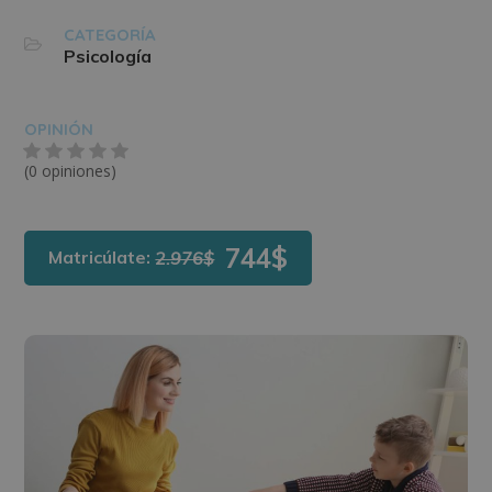
CATEGORÍA
Psicología
OPINIÓN
(0 opiniones)
744$
Matricúlate:
2.976$