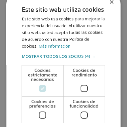
×
Este sitio web utiliza cookies
Este sitio web usa cookies para mejorar la
experiencia del usuario. Al utilizar nuestro
sitio web, usted acepta todas las cookies
de acuerdo con nuestra Política de
cookies.
Más información
MOSTRAR TODOS LOS SOCIOS
(4) →
Cookies
Cookies de
estrictamente
rendimiento
necesarias
Cookies de
Cookies de
preferencias
funcionalidad
GRUPO TARRACO DE ESCUELAS DE FORMACIÓN DE POSTGRADO, S.L., CIF:
B01589969, Domicilio: C/ Amadeu Vives, 5, Bloque 1 - Bajo C, 43481, La
Pineda, Tarragona.
Finalidad del Tratamiento: Tratamos la información que nos facilita con el
fin de enviarle correos electrónicos de tipo comercial relacionado con
los productos ofrecidos y otros tipo de productos que fueran de su
SÍ
NO