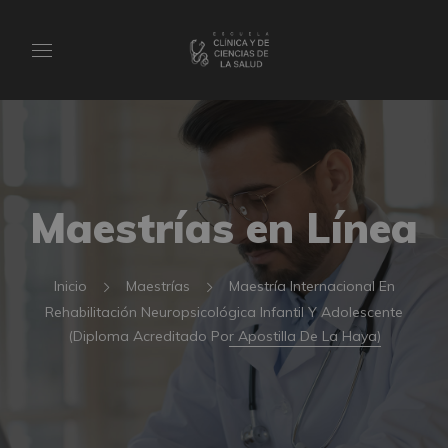
Maestrías en Línea
Inicio
Maestrías
Maestría Internacional En
Rehabilitación Neuropsicológica Infantil Y Adolescente
(Diploma Acreditado Por Apostilla De La Haya)