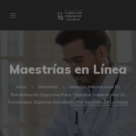
Maestrías en Línea
Inicio
Maestrías
Maestría Internacional En
Rehabilitación Deportiva Para Titulados Universitarios En
Fisioterapia (Diploma Acreditado Por Apostilla De La Haya)