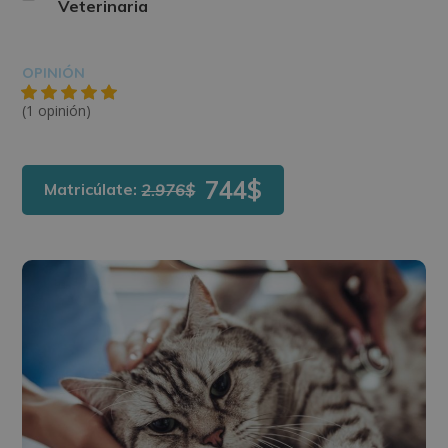
Veterinaria
OPINIÓN
(1 opinión)
744$
Matricúlate:
2.976$