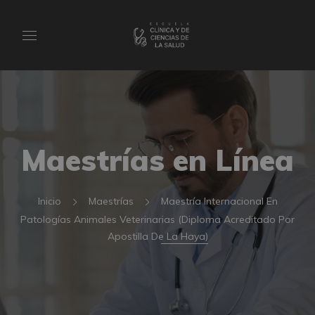
Maestrías en Línea
Inicio
Maestrías
Maestría Internacional En
Patologías Animales Veterinarias (Diploma Acreditado Por
Apostilla De La Haya)