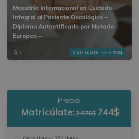
Maestría Internacional en Cuidado
Integral al Paciente Oncológico –
Diploma Autentificado por Notario
Europeo –
Matricúlate:
0
980$
3.920$
Precio:
Matricúlate:
744$
2.976$
Carga Horaria:
750 Horas