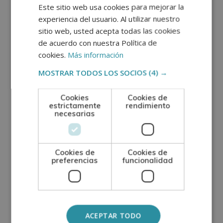
Este sitio web usa cookies para mejorar la
La expansión de la investigación oncológica y los
experiencia del usuario. Al utilizar nuestro
avances terapéuticos generan una gran demanda
sitio web, usted acepta todas las cookies
de especialistas con formación avanzada que
de acuerdo con nuestra Política de
cookies.
Más información
combine conocimientos clínicos y científicos,
facilitando el desarrollo de su carrera profesional
MOSTRAR TODOS LOS SOCIOS
(4) →
y la contribución al progreso del sector sanitario.
Cookies
Cookies de
estrictamente
rendimiento
Proceso de
necesarias
admisión paso a
Cookies de
Cookies de
paso
preferencias
funcionalidad
Una vez confirmada la inscripción, se formaliza la
matrícula
de manera
online
y el alumnado
ACEPTAR TODO
obtiene
acceso al campus virtual
, donde