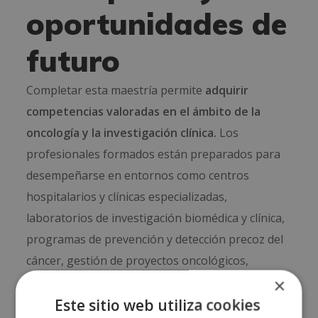
oportunidades de
futuro
Completar esta maestría permite
adquirir
competencias valoradas en el ámbito de la
oncología y la investigación clínica.
Los
profesionales formados están preparados para
desempeñarse en entornos como centros
hospitalarios y clínicas especializadas,
laboratorios de investigación biomédica y clínica,
programas de prevención y detección precoz del
cáncer, gestión de proyectos oncológicos,
×
cuidados integrales de salud, divulgación
Este sitio web utiliza cookies
científica y formación en salud.