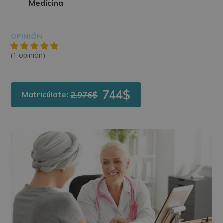
Medicina
OPINIÓN
(1 opinión)
744$
Matricúlate:
2.976$