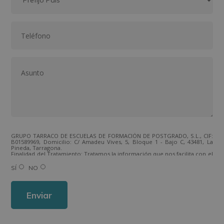
GRUPO TARRACO DE ESCUELAS DE FORMACIÓN DE POSTGRADO, S.L., CIF:
B01589969, Domicilio: C/ Amadeu Vives, 5, Bloque 1 - Bajo C, 43481, La
Pineda, Tarragona.
Finalidad del Tratamiento: Tratamos la información que nos facilita con el
fin de enviarle correos electrónicos de tipo comercial relacionado con
los productos ofrecidos y otros tipo de productos que fueran de su
SÍ
NO
interés.
Legitimación del tratamiento: Consentimiento del interesado.
Derechos: Puede ejercitar sus derechos identificándose suficientemente,
dirigiéndose a la dirección direccion@grupotarraco.com.
Para más información consulte nuestra Política de Privacidad.
Desea recibir información comercial (vía telefónica y/o email):