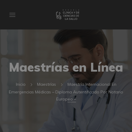
Maestrías en Línea
Inicio
Maestrías
Maestría Internacional En
Emergencias Médicas – Diploma Autentificado Por Notario
Europeo –