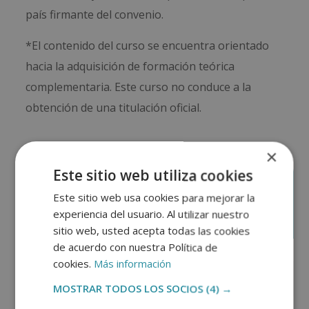
país firmante del convenio.
*El contenido del curso se encuentra orientado
hacia la adquisición de formación teórica
complementaria. Este curso no conduce a la
obtención de una titulación oficial.
×
Este sitio web utiliza cookies
Este sitio web usa cookies para mejorar la
Solicita información
experiencia del usuario. Al utilizar nuestro
sitio web, usted acepta todas las cookies
de acuerdo con nuestra Política de
cookies.
Más información
MOSTRAR TODOS LOS SOCIOS
(4) →