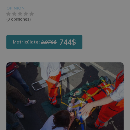
OPINIÓN
(0 opiniones)
744$
Matricúlate:
2.976$