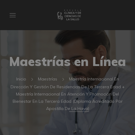
Maestrías en Línea
Inicio
Maestrías
Maestría Internacional En
Dirección Y Gestión De Residencias De La Tercera Edad +
Maestría Internacional En Atención Y Promoción Del
Bienestar En La Tercera Edad (Diploma Acreditado Por
Apostilla De La Haya)