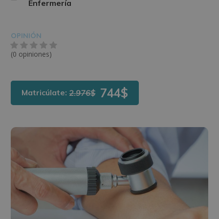
Enfermería
OPINIÓN
(0 opiniones)
744$
Matricúlate:
2.976$