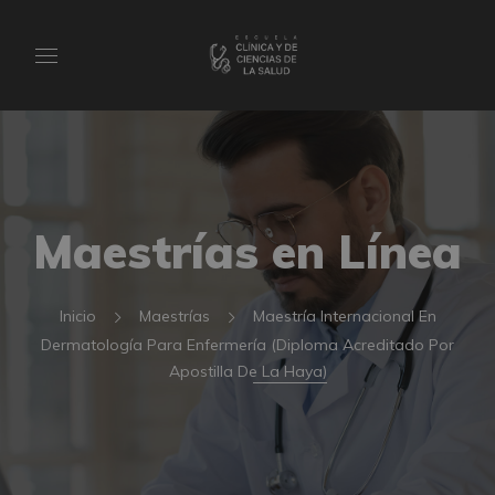
Maestrías en Línea
Inicio
Maestrías
Maestría Internacional En
Dermatología Para Enfermería (Diploma Acreditado Por
Apostilla De La Haya)