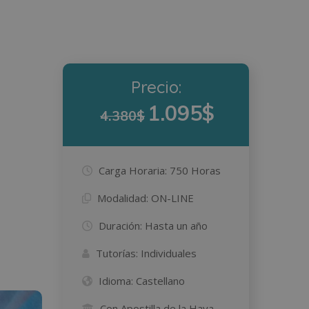
Precio:
1.095$
4.380$
Carga Horaria:
750 Horas
Modalidad:
ON-LINE
Duración:
Hasta un año
Tutorías:
Individuales
Idioma:
Castellano
Con Apostilla de la Haya