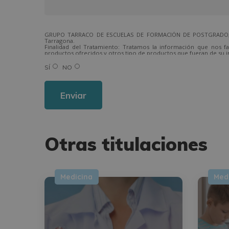
GRUPO TARRACO DE ESCUELAS DE FORMACIÓN DE POSTGRADO, S.L.,
Tarragona.
Finalidad del Tratamiento: Tratamos la información que nos fa
productos ofrecidos y otros tipo de productos que fueran de su i
Legitimación del tratamiento: Consentimiento del interesado.
Derechos: Puede ejercitar sus derechos identificándose suficien
SÍ
NO
Para más información consulte nuestra Política de Privacidad.
Desea recibir información comercial (vía telefónica y/o email):
Alternative:
Otras titulaciones
Medicina
Med