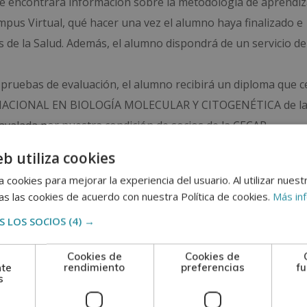
nde encontrará información sobre la metodología de aprendiza
ampus Virtual, qué hacer una vez el alumno haya finalizado e
as de la Salud. Además, el alumno dispondrá de un servicio de
 pruebas de evaluación, el alumno recibirá un diploma que ce
TERNACIONAL EN BIOLOGÍA MOLECULAR Y CITOGENÉTICA de l
alada por nuestra condición de socios de la CECAP.
se reconoce y garantiza la autenticidad y validez del Diploma
eb utiliza cookies
 cookies para mejorar la experiencia del usuario. Al utilizar nuest
s las cookies de acuerdo con nuestra Política de cookies.
Más in
adquisición de formación teórica complementaria. Esta for
al.
 LOS SOCIOS
(4) →
Cookies de
Cookies de
nte
rendimiento
preferencias
fu
s
n