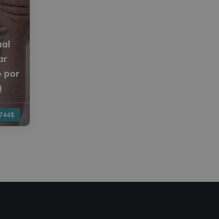
nal
ar
o por
)
744$