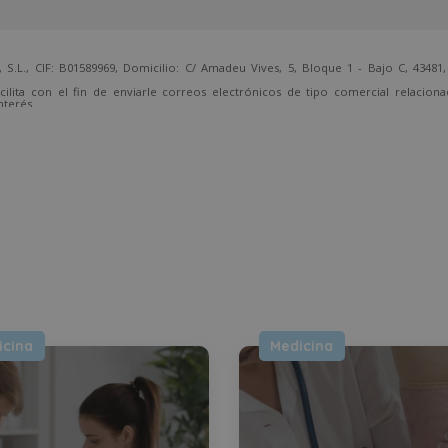
 CIF: B01589969, Domicilio: C/ Amadeu Vives, 5, Bloque 1 - Bajo C, 43481, 
cilita con el fin de enviarle correos electrónicos de tipo comercial relacion
nterés.
temente, dirigiéndose a la dirección direccion@grupotarraco.com.
icina
Medicina