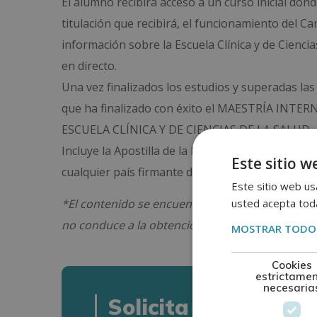
El alumno recibirá acceso a un curso inicial do
titulación que recibirá, el funcionamiento del C
información sobre la Escuela Clínica y de Cienci
en directo.
Una vez finalizados los estudios y superadas las
que ha finalizado con éxito el MAESTRÍA IN
ESCUELA CLÍNICA Y DE CIENCIAS DE LA SALUD, av
Incluye la Apostilla de la Haya, mediante la que 
Este sitio w
cualquier país firmante del convenio.
Este sitio web usa
usted acepta toda
*El contenido se encuentra orientado hacia la 
no conduce a la obtención de una titulación ofici
MOSTRAR TODOS
Cookies
estrictame
necesaria
Solicita informació