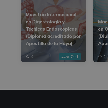
Maestría Internacional
en Digestología y
Maes
Técnicas Endoscópicas
en O
(Diploma acreditado por
(Dip
Apostilla de la Haya)
Apos
0
0
744$
2.976$