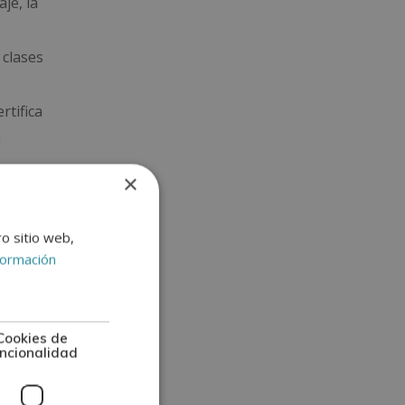
je, la
 clases
rtifica
a
×
 en
ro sitio web,
formación
mación
Cookies de
ncionalidad