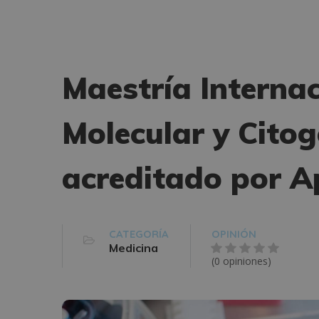
Maestría Internac
Molecular y Cito
acreditado por Ap
CATEGORÍA
OPINIÓN
Medicina
(0 opiniones)