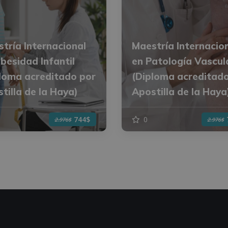
tría Internacional
Maestría Internacio
besidad Infantil
en Patología Vascul
loma acreditado por
(Diploma acreditad
tilla de la Haya)
Apostilla de la Haya
0
744$
2.976$
2.976$