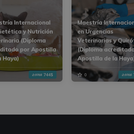
tría Internacional
Maestría Internacio
ietética y Nutrición
en Urgencias
rinaria (Diploma
Veterinarias y Quir
ditado por Apostilla
(Diploma acreditad
a Haya)
Apostilla de la Haya
0
744$
2.976$
2.976$