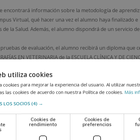
nde encontrará información sobre la metodología de aprendiza
ampus Virtual, qué hacer una vez el alumno haya finalizado e
as de la Salud. Además, el alumno dispondrá de un servicio de
 pruebas de evaluación, el alumno recibirá un diploma que ce
OGRAFÍAS EN VETERINARIA de la ESCUELA CLÍNICA Y DE CIEN
ios de la CECAP.
eb utiliza cookies
se reconoce y garantiza la autenticidad y validez del Diploma
 cookies para mejorar la experiencia del usuario. Al utilizar nuest
s las cookies de acuerdo con nuestra Política de cookies.
Más in
adquisición de formación teórica complementaria. Esta for
 LOS SOCIOS
(4) →
al.
Cookies de
Cookies de
nte
rendimiento
preferencias
fu
s