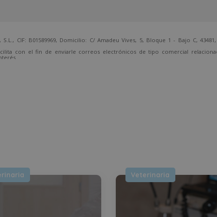
 CIF: B01589969, Domicilio: C/ Amadeu Vives, 5, Bloque 1 - Bajo C, 43481, 
cilita con el fin de enviarle correos electrónicos de tipo comercial relacion
nterés.
temente, dirigiéndose a la dirección direccion@grupotarraco.com.
rinaria
Veterinaria