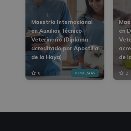
Maestría Internacional
Maes
en Auxiliar Técnico
en D
Veterinario (Diploma
Vete
acreditado por Apostilla
acre
de la Haya)
de l
0
2
744$
2.976$