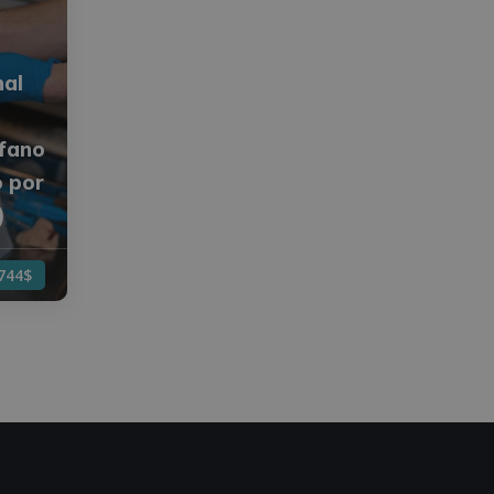
nal
ófano
o por
)
744$