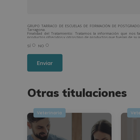
GRUPO TARRACO DE ESCUELAS DE FORMACIÓN DE POSTGRADO, S.L.,
Tarragona.
Finalidad del Tratamiento: Tratamos la información que nos fa
productos ofrecidos y otros tipo de productos que fueran de su i
Legitimación del tratamiento: Consentimiento del interesado.
Derechos: Puede ejercitar sus derechos identificándose suficien
SÍ
NO
Para más información consulte nuestra Política de Privacidad.
Desea recibir información comercial (vía telefónica y/o email):
Alternative:
Otras titulaciones
Veterinaria
Vete