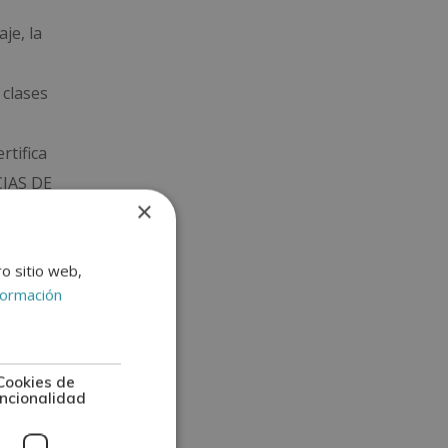
je, la
 clases
rtifica
CIAS DE
×
 en
ro sitio web,
formación
mación
Cookies de
ncionalidad