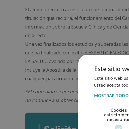
El alumno recibirá acceso a un curso inicial do
titulación que recibirá, el funcionamiento del C
información sobre la Escuela Clínica y de Cienci
en directo.
Una vez finalizados los estudios y superadas las
que ha finalizado con éxito el EXPERTO EN EC
LA SALUD, avalada por nuestra condición de soc
Este sitio w
Incluye la Apostilla de la Haya, mediante la que 
Este sitio web usa
cualquier país firmante del convenio.
usted acepta toda
*El contenido se encuentra orientado hacia la 
MOSTRAR TODOS
no conduce a la obtención de una titulación ofici
Cookies
estrictame
necesaria